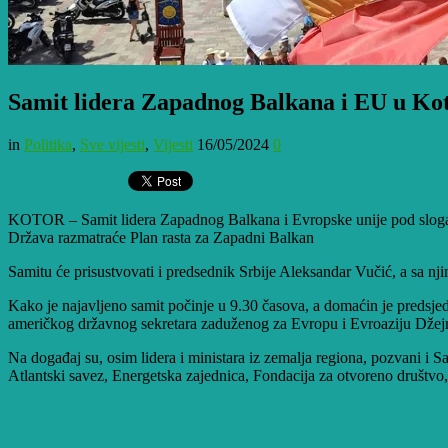
Samit lidera Zapadnog Balkana i EU u Ko
in
Politika
,
Sve vijesti
,
Vijesti
16/05/2024
0
KOTOR – Samit lidera Zapadnog Balkana i Evropske unije pod sloganom
Država razmatraće Plan rasta za Zapadni Balkan
Samitu će prisustvovati i predsednik Srbije Aleksandar Vučić, a sa njim
Kako je najavljeno samit počinje u 9.30 časova, a domaćin je predsje
američkog državnog sekretara zaduženog za Evropu i Evroaziju Dže
Na događaj su, osim lidera i ministara iz zemalja regiona, pozvani i 
Atlantski savez, Energetska zajednica, Fondacija za otvoreno društvo