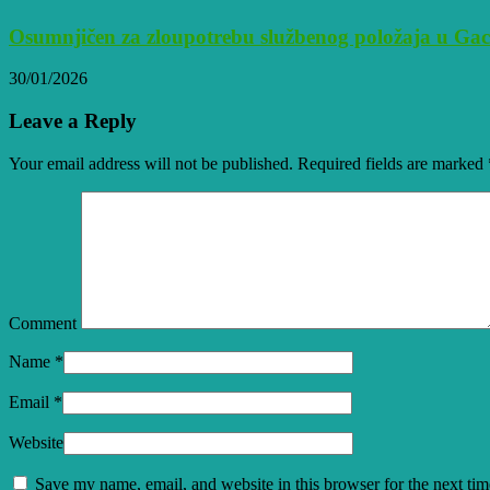
Osumnjičen za zloupotrebu službenog položaja u Ga
30/01/2026
Leave a Reply
Your email address will not be published. Required fields are marked
Comment
Name
*
Email
*
Website
Save my name, email, and website in this browser for the next ti