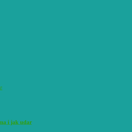
i!
ma i jak udar