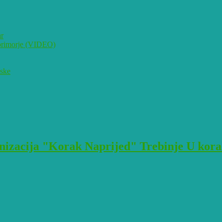
ar
i primorje (VIDEO)
pske
izacija "Korak Naprijed" Trebinje U korak 