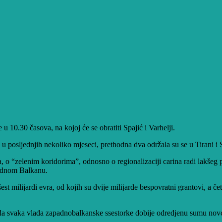
 10.30 časova, na kojoj će se obratiti Spajić i Varhelji.
u posljednjih nekoliko mjeseci, prethodna dva održala su se u Tirani i 
a, o “zelenim koridorima”, odnosno o regionalizaciji carina radi lakšeg 
padnom Balkanu.
t milijardi evra, od kojih su dvije milijarde bespovratni grantovi, a četi
da svaka vlada zapadnobalkanske ssestorke dobije odredjenu sumu novca