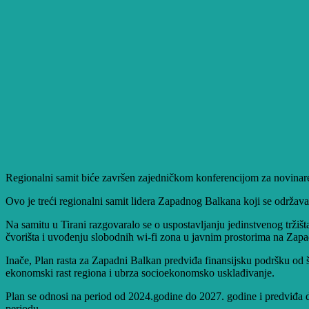
Regionalni samit biće završen zajedničkom konferencijom za novinare u
Ovo je treći regionalni samit lidera Zapadnog Balkana koji se održava 
Na samitu u Tirani razgovaralo se o uspostavljanju jedinstvenog tržišt
čvorišta i uvođenju slobodnih wi-fi zona u javnim prostorima na Za
Inače, Plan rasta za Zapadni Balkan predviđa finansijsku podršku od šes
ekonomski rast regiona i ubrza socioekonomsko usklađivanje.
Plan se odnosi na period od 2024.godine do 2027. godine i predviđa 
periodu.