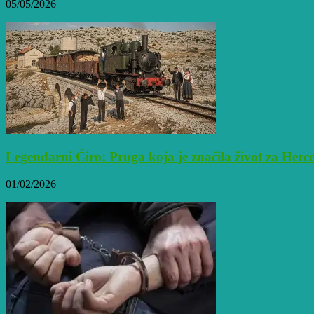
05/05/2026
Legendarni Ćiro: Pruga koja je značila život za Her
01/02/2026