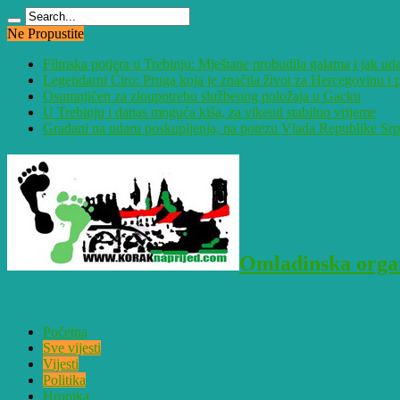
Ne Propustite
Filmska potjera u Trebinju: Mještane probudila galama i jak ud
Legendarni Ćiro: Pruga koja je značila život za Hercegovinu 
Osumnjičen za zloupotrebu službenog položaja u Gacku
U Trebinju i danas moguća kiša, za vikend stabilno vrijeme
Građani na udaru poskupljenja, na potezu Vlada Republike Sr
Omladinska organ
Početna
Sve vijesti
Vijesti
Politika
Hronika