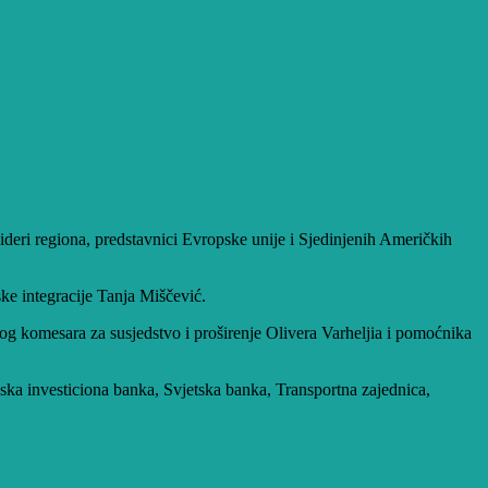
eri regiona, predstavnici Evropske unije i Sjedinjenih Američkih
ske integracije Tanja Miščević.
og komesara za susjedstvo i proširenje Olivera Varheljia i pomoćnika
pska investiciona banka, Svjetska banka, Transportna zajednica,