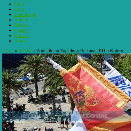
Sport
Život
Tehnologija
Kultura
Zabava
O nama
Kontakt
Anketa
Home
»
Politika
»
Samit lidera Zapadnog Balkana i EU u Kotoru