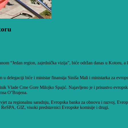
toru
 “Jedan region, zajednička vizija”, biće održan danas u Kotoru, a lid
 u delegaciji biće i ministar finansija Siniša Mali i ministarka za evrop
dnik Vlade Crne Gore Milojko Spajić. Najavljeno je i prisustvo evropsk
jmsa O’Brajena.
Savjet za regionalnu saradnju, Evropska banka za obnovu i razvoj, Evro
, ReSPA, GIZ, visoki predstavnici Evropske komisije i drugi.