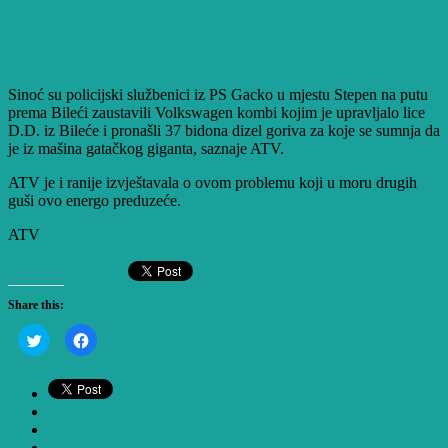
Sinoć su policijski službenici iz PS Gacko u mjestu Stepen na putu
prema Bileći zaustavili Volkswagen kombi kojim je upravljalo lice
D.D. iz Bileće i pronašli 37 bidona dizel goriva za koje se sumnja da
je iz mašina gatačkog giganta, saznaje ATV.
ATV je i ranije izvještavala o ovom problemu koji u moru drugih
guši ovo energo preduzeće.
ATV
Share this:
Click
Click
to
to
share
share
on
on
Twitter
Facebook
(Opens
(Opens
in
in
new
new
window)
window)