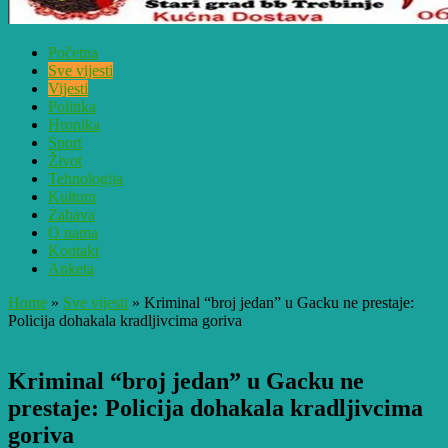
Početna
Sve vijesti
Vijesti
Politika
Hronika
Sport
Život
Tehnologija
Kultura
Zabava
O nama
Kontakt
Anketa
Home
»
Sve vijesti
»
Kriminal “broj jedan” u Gacku ne prestaje:
Policija dohakala kradljivcima goriva
Kriminal “broj jedan” u Gacku ne
prestaje: Policija dohakala kradljivcima
goriva