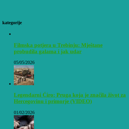
kategorije
Filmska potjera u Trebinju: Mještane
probudila galama i jak udar
05/05/2026
Legendarni Ćiro: Pruga koja je značila život za
Hercegovinu i primorje (VIDEO)
01/02/2026