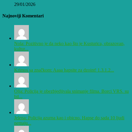
29/01/2026
Najnoviji Komentari
Nola: Pozitivno je da neko kao što je Kusturica, obrazovan,
kultur...
Krimos sa značkom: Aaaa hapsite za dzoint! 1.3.1.2...
Olja: Policija je obezbjedjivala snimanje filma. Borci VRS. su
bil...
Jelena: Policija azurna kao i obicno. Hapse do sada 10 ljudi
nemaju...