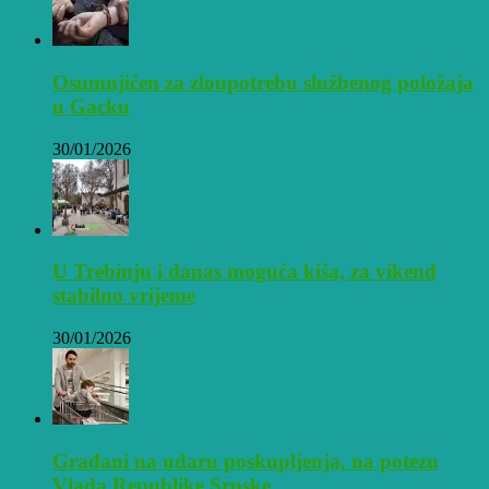
Osumnjičen za zloupotrebu službenog položaja
u Gacku
30/01/2026
U Trebinju i danas moguća kiša, za vikend
stabilno vrijeme
30/01/2026
Građani na udaru poskupljenja, na potezu
Vlada Republike Srpske