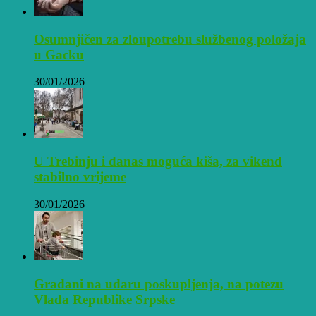
Osumnjičen za zloupotrebu službenog položaja
u Gacku
30/01/2026
U Trebinju i danas moguća kiša, za vikend
stabilno vrijeme
30/01/2026
Građani na udaru poskupljenja, na potezu
Vlada Republike Srpske