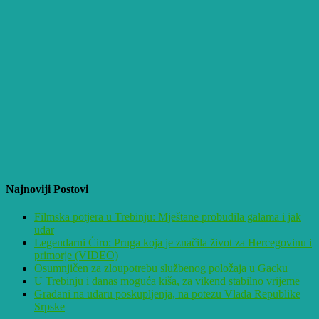
Najnoviji Postovi
Filmska potjera u Trebinju: Mještane probudila galama i jak
udar
Legendarni Ćiro: Pruga koja je značila život za Hercegovinu i
primorje (VIDEO)
Osumnjičen za zloupotrebu službenog položaja u Gacku
U Trebinju i danas moguća kiša, za vikend stabilno vrijeme
Građani na udaru poskupljenja, na potezu Vlada Republike
Srpske