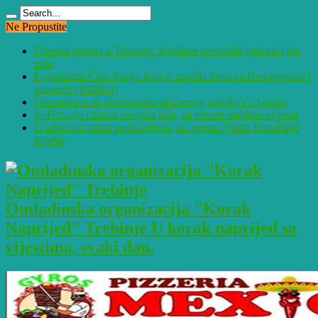
Ne Propustite
Filmska potjera u Trebinju: Mještane probudila galama i jak
udar
Legendarni Ćiro: Pruga koja je značila život za Hercegovinu i
primorje (VIDEO)
Osumnjičen za zloupotrebu službenog položaja u Gacku
U Trebinju i danas moguća kiša, za vikend stabilno vrijeme
Građani na udaru poskupljenja, na potezu Vlada Republike
Srpske
Omladinska organizacija "Korak
Naprijed" Trebinje U korak naprijed sa
vijestima, svaki dan.