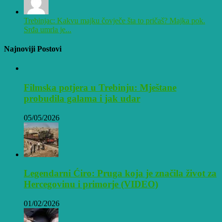
Trebinjac: Kakvu majku čovječe šta to pričaš? Majka pok.
Srđa umrla je...
Najnoviji Postovi
Filmska potjera u Trebinju: Mještane
probudila galama i jak udar
05/05/2026
Legendarni Ćiro: Pruga koja je značila život za
Hercegovinu i primorje (VIDEO)
01/02/2026