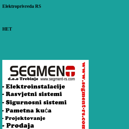
Elektroprivreda RS
HET