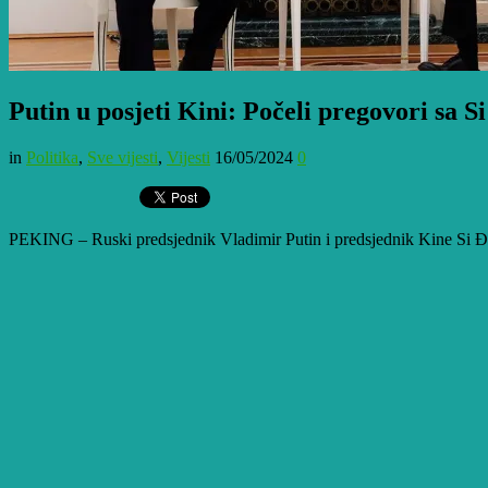
Putin u posjeti Kini: Počeli pregovori sa 
in
Politika
,
Sve vijesti
,
Vijesti
16/05/2024
0
PEKING – Ruski predsjednik Vladimir Putin i predsjednik Kine Si Đi