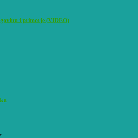
cegovinu i primorje (VIDEO)
cku
*