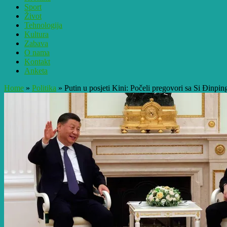
Sport
Život
Tehnologija
Kultura
Zabava
O nama
Kontakt
Anketa
Home
»
Politika
»
Putin u posjeti Kini: Počeli pregovori sa Si Đinpi