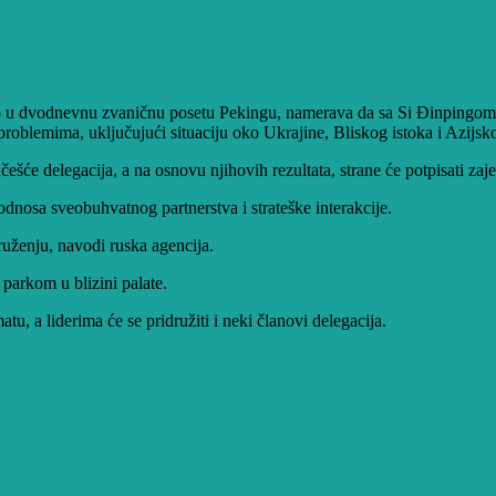
o u dvodnevnu zvaničnu posetu Pekingu, namerava da sa Si Đinpingom de
roblemima, uključujući situaciju oko Ukrajine, Bliskog istoka i Azijsk
ešće delegacija, a na osnovu njihovih rezultata, strane će potpisati za
odnosa sveobuhvatnog partnerstva i strateške interakcije.
kruženju, navodi ruska agencija.
u parkom u blizini palate.
u, a liderima će se pridružiti i neki članovi delegacija.