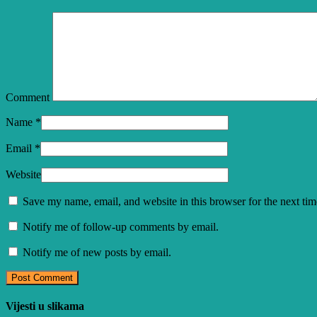
Comment
Name
*
Email
*
Website
Save my name, email, and website in this browser for the next ti
Notify me of follow-up comments by email.
Notify me of new posts by email.
Vijesti u slikama