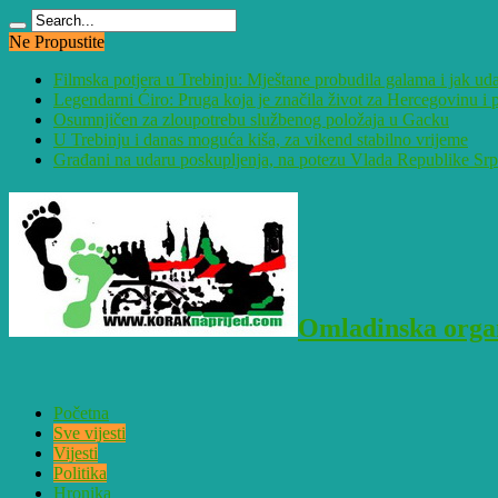
Ne Propustite
Filmska potjera u Trebinju: Mještane probudila galama i jak ud
Legendarni Ćiro: Pruga koja je značila život za Hercegovinu 
Osumnjičen za zloupotrebu službenog položaja u Gacku
U Trebinju i danas moguća kiša, za vikend stabilno vrijeme
Građani na udaru poskupljenja, na potezu Vlada Republike Sr
Omladinska organ
Početna
Sve vijesti
Vijesti
Politika
Hronika