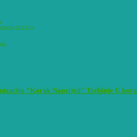
ar
i primorje (VIDEO)
pske
izacija "Korak Naprijed" Trebinje U korak 