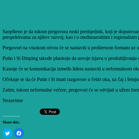
Saopšteno je da tokom pregovora ruski predsjednik, koji je doputova
perspektivama za njihov razvoj, kao i o međunarodnim i regionalnim p
Pregovori na visokom nivou će se nastaviti u proširenom formatu uz uč
Putin i Si Đinping takođe planiraju da usvoje izjavu o produbljivanju 
Kasnije će se komunikacija između lidera nastaviti u neformalnom o
Očekuje se da će Putin i Si imati razgovore u četiri oka, uz čaj i šetnj
Zatim, tokom neformalne večere, pregovori će se odvijati u užem format
Nezavisne
Share this:
Click
Click
to
to