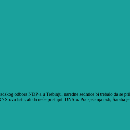
g odbora NDP-a u Trebinju, naredne sedmice bi trebalo da se priklj
NS-ovu listu, ali da neće pristupiti DNS-u. Podsjećanja radi, Šaraba j