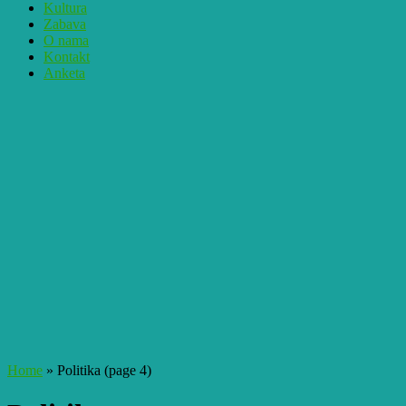
Kultura
Zabava
O nama
Kontakt
Anketa
Home
»
Politika
(page 4)