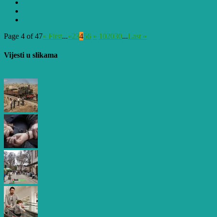
Page 4 of 47
« First
...
«
2
3
4
5
6
»
10
20
30
...
Last »
Vijesti u slikama