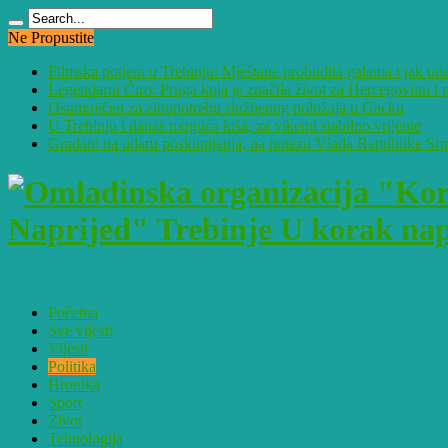
Ne Propustite
Filmska potjera u Trebinju: Mještane probudila galama i jak ud
Legendarni Ćiro: Pruga koja je značila život za Hercegovinu 
Osumnjičen za zloupotrebu službenog položaja u Gacku
U Trebinju i danas moguća kiša, za vikend stabilno vrijeme
Građani na udaru poskupljenja, na potezu Vlada Republike Sr
Naprijed" Trebinje U korak napr
Početna
Sve vijesti
Vijesti
Politika
Hronika
Sport
Život
Tehnologija