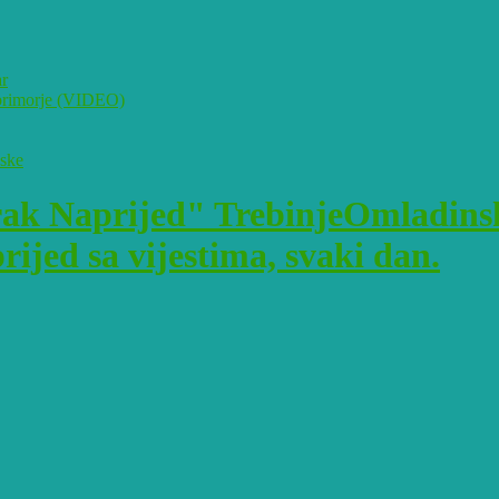
ar
i primorje (VIDEO)
pske
Omladinsk
ijed sa vijestima, svaki dan.