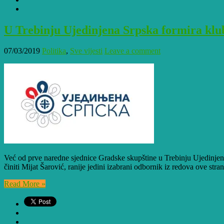
U Trebinju Ujedinjena Srpska formira klu
07/03/2019
Politika
,
Sve vijesti
Leave a comment
Već od prve naredne sjednice Gradske skupštine u Trebinju Ujedinjen
činiti Mijat Šarović, ranije jedini izabrani odbornik iz redova ove st
Read More »