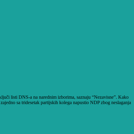
uči listi DNS-a na narednim izborima, saznaju “Nezavisne”. Kako
e zajedno sa tridesetak partijskih kolega napustio NDP zbog neslaganja