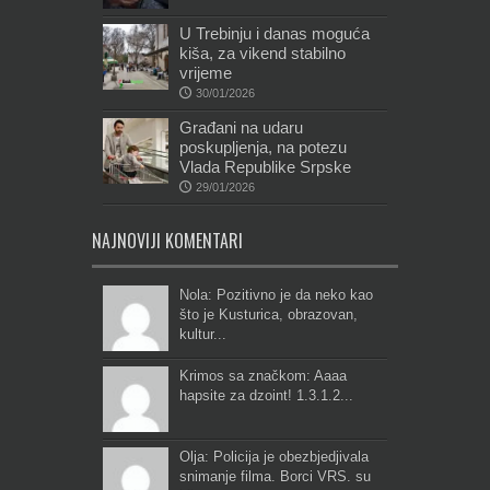
U Trebinju i danas moguća
kiša, za vikend stabilno
vrijeme
30/01/2026
Građani na udaru
poskupljenja, na potezu
Vlada Republike Srpske
29/01/2026
NAJNOVIJI KOMENTARI
Nola: Pozitivno je da neko kao
što je Kusturica, obrazovan,
kultur...
Krimos sa značkom: Aaaa
hapsite za dzoint! 1.3.1.2...
Olja: Policija je obezbjedjivala
snimanje filma. Borci VRS. su