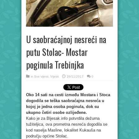
U saobraćajnoj nesreći na
putu Stolac- Mostar
poginula Trebinjka
in
Sve vijesti
,
Vijesti
26/11/2017
0
Oko 14 sati na cesti između Mostara i Stoca
dogodila se teška saobraćajna nesreća u
kojoj je jedna osoba poginula, dok su
ukupno četiri osobe ozlijeđene.
Kako je za Bljesak.info potvrdila dežurna
tužiteljica, ova prometna nesreća dogodila se
kod naselja Masline, lokalitet Kukauša na
području općine Stolac.