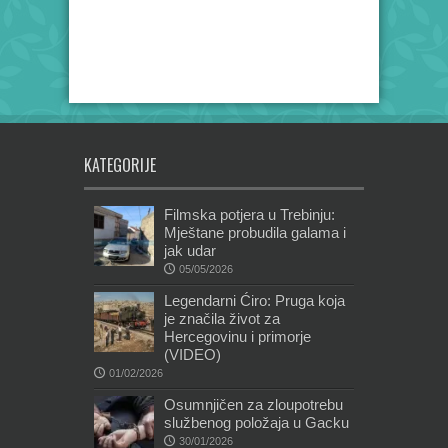
KATEGORIJE
Filmska potjera u Trebinju:
Mještane probudila galama i
jak udar
05/05/2026
Legendarni Ćiro: Pruga koja
je značila život za
Hercegovinu i primorje
(VIDEO)
01/02/2026
Osumnjičen za zloupotrebu
službenog položaja u Gacku
30/01/2026