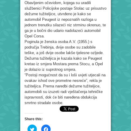
Obavljenim očevidom, kojega su uradili
službenici Policijske postaje Stolac uz prisustvo
dežurne tužiteljice, utvrđeno je kako se
automobil Peugeot iz nepoznatih razloga u
jednom trenutku silazeći niz strminu okrenuo, te
ga je u bočni dio udario nadolazeći automobil
Opel Corsa.
Poginula je ženska osoba A.V. (1955.) s
područja Trebinja, dvije osobe su zadobile
teške, a još dvije osobe lakše tjelesne ozljede.
Dežurna tužiteljica je kazala kako se Peugeot
kretao iz smjera Mostara prema Stocu, a Opel
je dolazio iz suprotnog smjera.
“Postoji mogućnost da su i loši uvjeti utjecali na
ovakav ishod ove prometne nesreće”, rekla je
tužiteljica. Prema naredbi dežurne tužiteljice,
automobili su izuzeti radi vještačenja tehničke
ispravnosti, dok će biti naređena obdukcija
smrtno stradale osobe.
Share this:
Click
Click