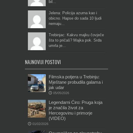
bil...
Jelena: Policija azurna kao i
obicno. Hapse do sada 10 ljudi
nemaju...
Trebinjac: Kakvu majku čovječe
šta to pričaš? Majka pok. Srđa
umrla je...
NAJNOVIJI POSTOVI
Filmska potjera u Trebinju:
Mještane probudila galama i
jak udar
05/05/2026
Legendarni Ćiro: Pruga koja
je značila život za
Hercegovinu i primorje
(VIDEO)
01/02/2026