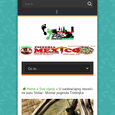
Home
»
Sve vijesti
»
U saobraćajnoj nesreći
na putu Stolac- Mostar poginula Trebinjka