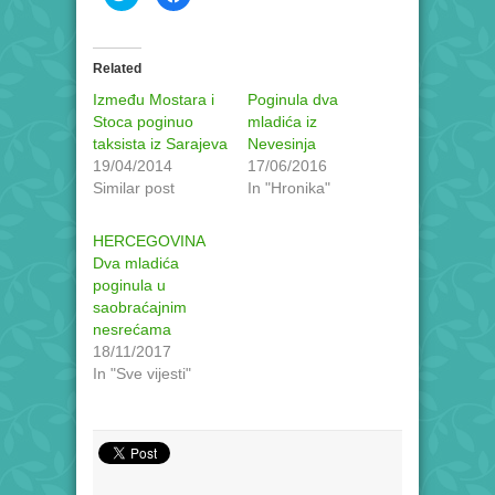
to
to
share
share
on
on
Twitter
Facebook
(Opens
(Opens
in
in
Related
new
new
window)
window)
Između Mostara i
Poginula dva
Stoca poginuo
mladića iz
taksista iz Sarajeva
Nevesinja
19/04/2014
17/06/2016
Similar post
In "Hronika"
HERCEGOVINA
Dva mladića
poginula u
saobraćajnim
nesrećama
18/11/2017
In "Sve vijesti"