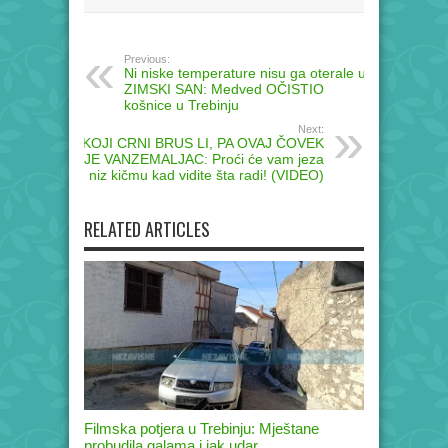
Previous:
Ni niske temperature nisu ga oterale u
ZIMSKI SAN: Medved OČISTIO
košnice u Trebinju
Next:
KOJI CRNI BRUS LI, PA OVAJ ČOVEK
JE VANZEMALJAC: Proći će vam jeza
niz kičmu kad vidite šta radi! (VIDEO)
RELATED ARTICLES
Filmska potjera u Trebinju: Mještane
probudila galama i jak udar