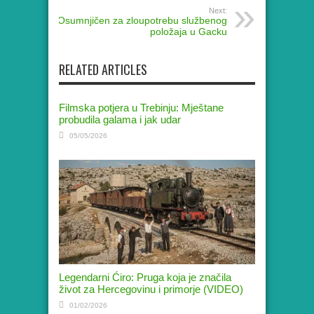
Next:
Osumnjičen za zloupotrebu službenog
položaja u Gacku
RELATED ARTICLES
Filmska potjera u Trebinju: Mještane
probudila galama i jak udar
05/05/2026
Legendarni Ćiro: Pruga koja je značila
život za Hercegovinu i primorje (VIDEO)
01/02/2026