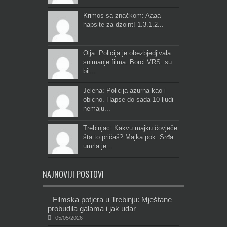
Krimos sa značkom: Aaaa
hapsite za dzoint! 1.3.1.2...
Olja: Policija je obezbjedjivala
snimanje filma. Borci VRS. su
bil...
Jelena: Policija azurna kao i
obicno. Hapse do sada 10 ljudi
nemaju...
Trebinjac: Kakvu majku čovječe
šta to pričaš? Majka pok. Srđa
umrla je...
NAJNOVIJI POSTOVI
Filmska potjera u Trebinju: Mještane
probudila galama i jak udar
05/05/2026