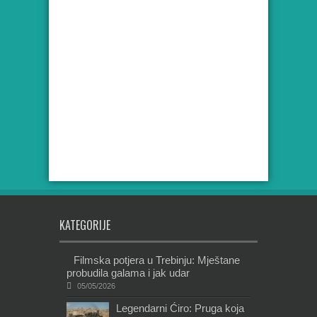
KATEGORIJE
Filmska potjera u Trebinju: Mještane
probudila galama i jak udar
05/05/2026
Legendarni Ćiro: Pruga koja