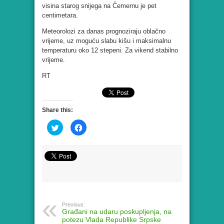
visina starog snijega na Čemernu je pet
centimetara.
Meteorolozi za danas prognoziraju oblačno
vrijeme, uz moguću slabu kišu i maksimalnu
temperaturu oko 12 stepeni. Za vikend stabilno
vrijeme.
RT
Share this:
Click
Click
to
to
share
share
on
on
Twitter
Facebook
(Opens
(Opens
in
in
new
new
window)
window)
Previous:
Građani na udaru poskupljenja, na
potezu Vlada Republike Srpske