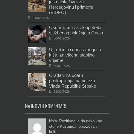
je značila život za
Hercegovinu i primorje
(VIDEO)
01/02/2026
Osumnjičen za zloupotrebu
službenog položaja u Gacku
30/01/2026
U Trebinju i danas moguća
kiša, za vikend stabilno
vrijeme
30/01/2026
Građani na udaru
poskupljenja, na potezu
Vlada Republike Srpske
29/01/2026
NAJNOVIJI KOMENTARI
Nola: Pozitivno je da neko kao
što je Kusturica, obrazovan,
kultur...