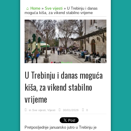
Home
»
Sve vijesti
»
U Trebinju i danas
moguća kiša, za vikend stabilno vrijeme
U Trebinju i danas moguća
kiša, za vikend stabilno
vrijeme
in
Sve vijesti
,
Vijesti
30/01/2026
0
Pretposljednje januarsko jutro u Trebinju je