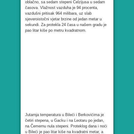
oblačno, sa sedam stepeni Celzijusa u sedam
časova. Vlažnost vazduha je 94 procenta,
vazdušni pritisak 964 milibara, uz slab
sjeveroistočni vjetar brzine od jedan metar u
sekundi. Za protekla 24 časa u našem gradu je
pao litar kiše po metru kvadratnom.
Jutarnja temperatura u Bileći i Berkovićima je
četiri stepena, u Gacku i na Leotaru po jedan,
na Čemernu nula stepeni. Proteklog dana i noći
u Bileći je pao litar kiše na kvadratni metar, a