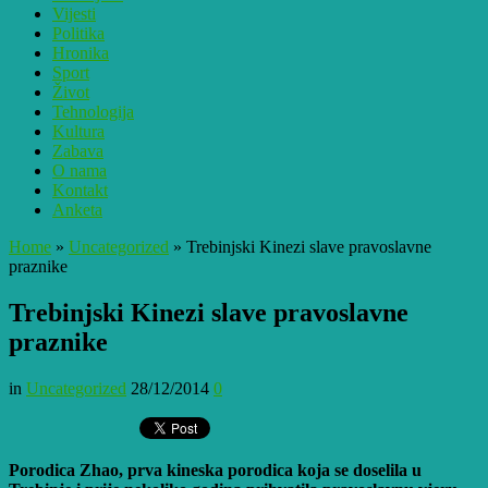
Vijesti
Politika
Hronika
Sport
Život
Tehnologija
Kultura
Zabava
O nama
Kontakt
Anketa
Home
»
Uncategorized
»
Trebinjski Kinezi slave pravoslavne
praznike
Trebinjski Kinezi slave pravoslavne
praznike
in
Uncategorized
28/12/2014
0
Porodica Zhao, prva kineska porodica koja se doselila u