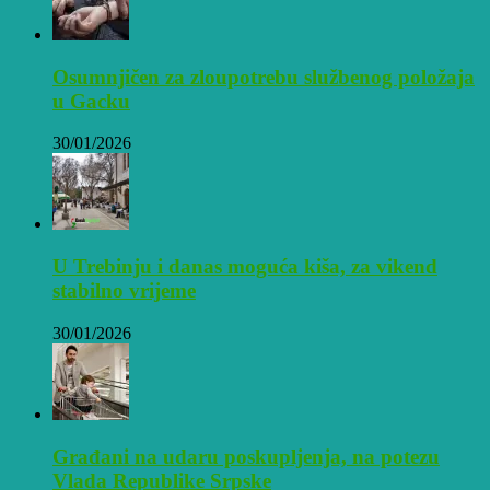
Osumnjičen za zloupotrebu službenog položaja
u Gacku
30/01/2026
U Trebinju i danas moguća kiša, za vikend
stabilno vrijeme
30/01/2026
Građani na udaru poskupljenja, na potezu
Vlada Republike Srpske