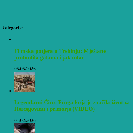
kategorije
Filmska potjera u Trebinju: Mještane
probudila galama i jak udar
05/05/2026
Legendarni Ćiro: Pruga koja je značila život za
Hercegovinu i primorje (VIDEO)
01/02/2026