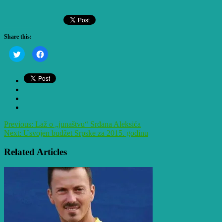
Share this:
Click
Click
to
to
share
share
on
on
Twitter
Facebook
(Opens
(Opens
in
in
new
new
window)
window)
Previous:
Laž o „junaštvu“ Srđana Aleksića
Next:
Usvojen budžet Srpske za 2015. godinu
Related Articles