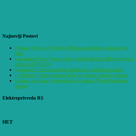
Najnoviji Postovi
Filmska potjera u Trebinju: Mještane probudila galama i jak
udar
Legendarni Ćiro: Pruga koja je značila život za Hercegovinu i
primorje (VIDEO)
Osumnjičen za zloupotrebu službenog položaja u Gacku
U Trebinju i danas moguća kiša, za vikend stabilno vrijeme
Građani na udaru poskupljenja, na potezu Vlada Republike
Srpske
Elektroprivreda RS
HET