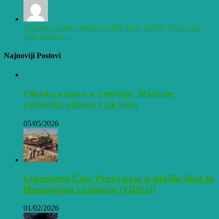
Trebinjac: Kakvu majku čovječe šta to pričaš? Majka pok.
Srđa umrla je...
Najnoviji Postovi
Filmska potjera u Trebinju: Mještane
probudila galama i jak udar
05/05/2026
Legendarni Ćiro: Pruga koja je značila život za
Hercegovinu i primorje (VIDEO)
01/02/2026