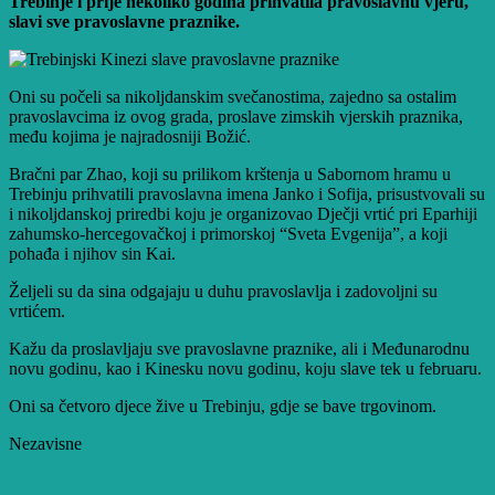
Trebinje i prije nekoliko godina prihvatila pravoslavnu vjeru,
slavi sve pravoslavne praznike.
Oni su počeli sa nikoljdanskim svečanostima, zajedno sa ostalim
pravoslavcima iz ovog grada, proslave zimskih vjerskih praznika,
među kojima je najradosniji Božić.
Bračni par Zhao, koji su prilikom krštenja u Sabornom hramu u
Trebinju prihvatili pravoslavna imena Janko i Sofija, prisustvovali su
i nikoljdanskoj priredbi koju je organizovao Dječji vrtić pri Eparhiji
zahumsko-hercegovačkoj i primorskoj “Sveta Evgenija”, a koji
pohađa i njihov sin Kai.
Željeli su da sina odgajaju u duhu pravoslavlja i zadovoljni su
vrtićem.
Kažu da proslavljaju sve pravoslavne praznike, ali i Međunarodnu
novu godinu, kao i Kinesku novu godinu, koju slave tek u februaru.
Oni sa četvoro djece žive u Trebinju, gdje se bave trgovinom.
Nezavisne