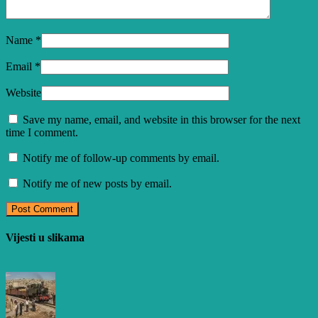
Name
*
Email
*
Website
Save my name, email, and website in this browser for the next
time I comment.
Notify me of follow-up comments by email.
Notify me of new posts by email.
Vijesti u slikama