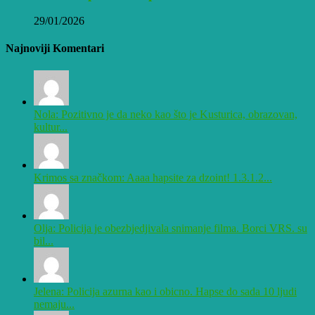
29/01/2026
Najnoviji Komentari
Nola: Pozitivno je da neko kao što je Kusturica, obrazovan,
kultur...
Krimos sa značkom: Aaaa hapsite za dzoint! 1.3.1.2...
Olja: Policija je obezbjedjivala snimanje filma. Borci VRS. su
bil...
Jelena: Policija azurna kao i obicno. Hapse do sada 10 ljudi
nemaju...