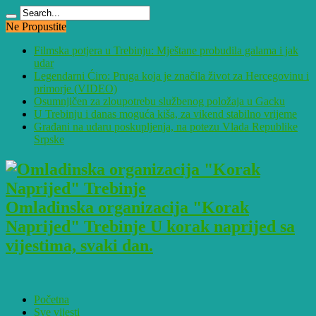
Ne Propustite
Filmska potjera u Trebinju: Mještane probudila galama i jak
udar
Legendarni Ćiro: Pruga koja je značila život za Hercegovinu i
primorje (VIDEO)
Osumnjičen za zloupotrebu službenog položaja u Gacku
U Trebinju i danas moguća kiša, za vikend stabilno vrijeme
Građani na udaru poskupljenja, na potezu Vlada Republike
Srpske
Omladinska organizacija "Korak
Naprijed" Trebinje U korak naprijed sa
vijestima, svaki dan.
Početna
Sve vijesti