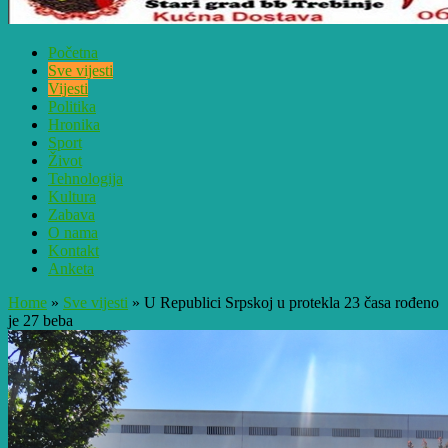
Početna
Sve vijesti
Vijesti
Politika
Hronika
Sport
Život
Tehnologija
Kultura
Zabava
O nama
Kontakt
Anketa
Home
»
Sve vijesti
»
U Republici Srpskoj u protekla 23 časa rođeno
je 27 beba