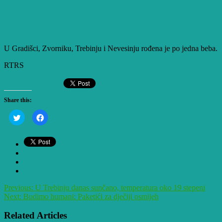
U Gradišci, Zvorniku, Trebinju i Nevesinju rođena je po jedna beba.
RTRS
Share this:
Click
Click
to
to
share
share
on
on
Twitter
Facebook
(Opens
(Opens
in
in
new
new
window)
window)
Previous:
U Trebinju danas sunčano, temperatura oko 19 stepeni
Next:
Budimo humani: Paketići za dječiji osmijeh
Related Articles