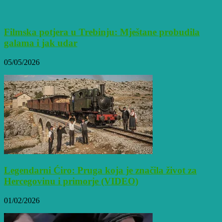
Filmska potjera u Trebinju: Mještane probudila
galama i jak udar
05/05/2026
Legendarni Ćiro: Pruga koja je značila život za
Hercegovinu i primorje (VIDEO)
01/02/2026