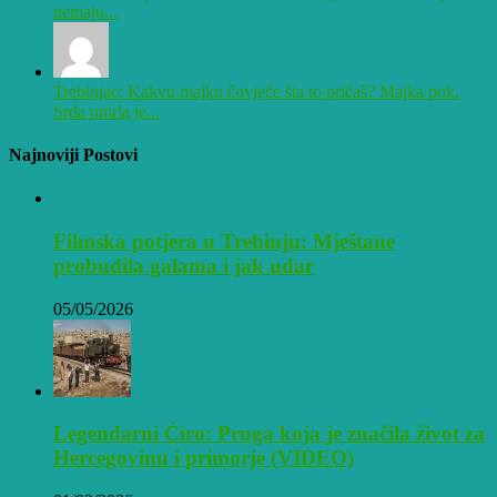
nemaju...
Trebinjac: Kakvu majku čovječe šta to pričaš? Majka pok.
Srđa umrla je...
Najnoviji Postovi
Filmska potjera u Trebinju: Mještane
probudila galama i jak udar
05/05/2026
Legendarni Ćiro: Pruga koja je značila život za
Hercegovinu i primorje (VIDEO)