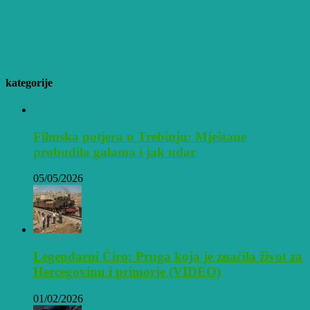
kategorije
Filmska potjera u Trebinju: Mještane
probudila galama i jak udar
05/05/2026
Legendarni Ćiro: Pruga koja je značila život za
Hercegovinu i primorje (VIDEO)
01/02/2026