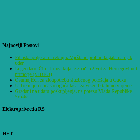
Najnoviji Postovi
Filmska potjera u Trebinju: Mještane probudila galama i jak
udar
Legendarni Ćiro: Pruga koja je značila život za Hercegovinu i
primorje (VIDEO)
Osumnjičen za zloupotrebu službenog položaja u Gacku
U Trebinju i danas moguća kiša, za vikend stabilno vrijeme
Građani na udaru poskupljenja, na potezu Vlada Republike
Srpske
Elektroprivreda RS
HET