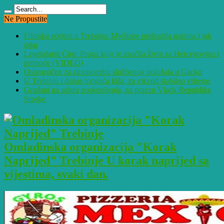
Ne Propustite
Filmska potjera u Trebinju: Mještane probudila galama i jak
udar
Legendarni Ćiro: Pruga koja je značila život za Hercegovinu i
primorje (VIDEO)
Osumnjičen za zloupotrebu službenog položaja u Gacku
U Trebinju i danas moguća kiša, za vikend stabilno vrijeme
Građani na udaru poskupljenja, na potezu Vlada Republike
Srpske
Omladinska organizacija "Korak
Naprijed" Trebinje U korak naprijed sa
vijestima, svaki dan.