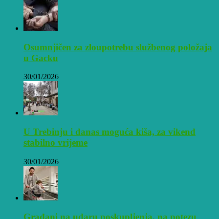
Osumnjičen za zloupotrebu službenog položaja
u Gacku
30/01/2026
U Trebinju i danas moguća kiša, za vikend
stabilno vrijeme
30/01/2026
Građani na udaru poskupljenja, na potezu