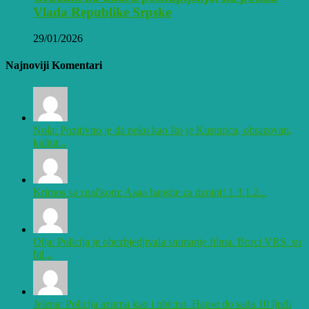
Vlada Republike Srpske
29/01/2026
Najnoviji Komentari
Nola: Pozitivno je da neko kao što je Kusturica, obrazovan,
kultur...
Krimos sa značkom: Aaaa hapsite za dzoint! 1.3.1.2...
Olja: Policija je obezbjedjivala snimanje filma. Borci VRS. su
bil...
Jelena: Policija azurna kao i obicno. Hapse do sada 10 ljudi