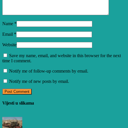
Name
*
Email
*
Website
Save my name, email, and website in this browser for the next
time I comment.
Notify me of follow-up comments by email.
Notify me of new posts by email.
Vijesti u slikama