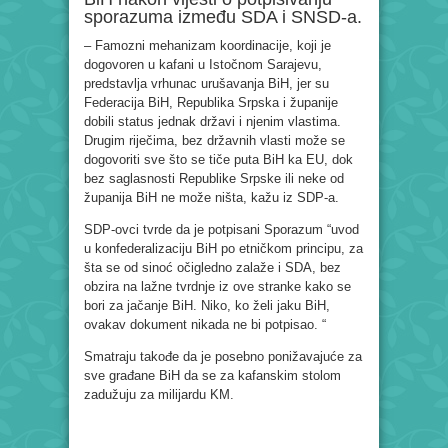
sporazuma između SDA i SNSD-a.
– Famozni mehanizam koordinacije, koji je
dogovoren u kafani u Istočnom Sarajevu,
predstavlja vrhunac urušavanja BiH, jer su
Federacija BiH, Republika Srpska i županije
dobili status jednak državi i njenim vlastima.
Drugim riječima, bez državnih vlasti može se
dogovoriti sve što se tiče puta BiH ka EU, dok
bez saglasnosti Republike Srpske ili neke od
županija BiH ne može ništa, kažu iz SDP-a.
SDP-ovci tvrde da je potpisani Sporazum “uvod
u konfederalizaciju BiH po etničkom principu, za
šta se od sinoć očigledno zalaže i SDA, bez
obzira na lažne tvrdnje iz ove stranke kako se
bori za jačanje BiH. Niko, ko želi jaku BiH,
ovakav dokument nikada ne bi potpisao. “
Smatraju takođe da je posebno ponižavajuće za
sve građane BiH da se za kafanskim stolom
zadužuju za milijardu KM.