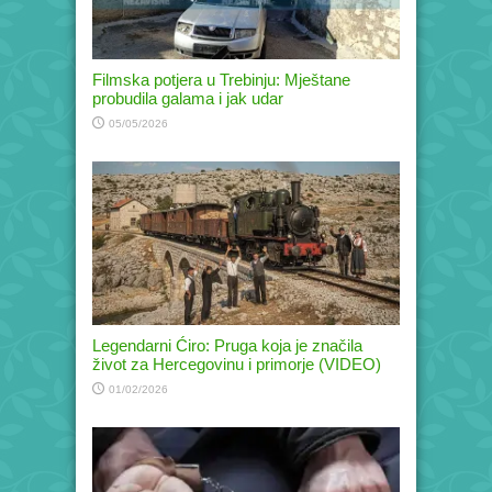
Filmska potjera u Trebinju: Mještane
probudila galama i jak udar
05/05/2026
Legendarni Ćiro: Pruga koja je značila
život za Hercegovinu i primorje (VIDEO)
01/02/2026