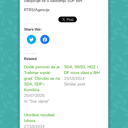
zaključuje se u saoštenju SDP BiH.
RTRS/Agencije
Share this:
Click
Click
to
to
share
share
on
on
Twitter
Facebook
(Opens
(Opens
in
in
Related
new
new
window)
window)
Dodik ponovio da je
SDA, SNSD, HDZ i
Trebinje srpski
DF nova vlast u BiH
grad: Obrušio se na
15/10/2014
SDA, SDP i
Similar post
Komšića
25/07/2020
In "Sve vijesti"
Utvrđeni rezultati
Izbora
27/10/2014