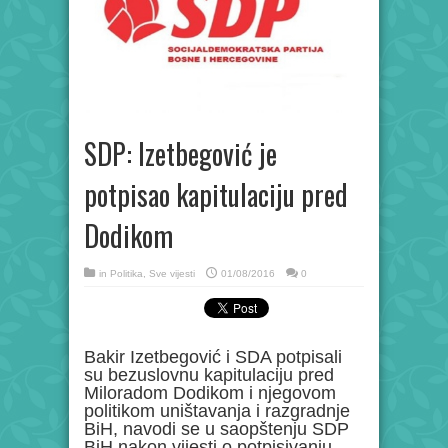
SDP: Izetbegović je
potpisao kapitulaciju pred
Dodikom
in
Politika
,
Sve vijesti
01/08/2016
0
Bakir Izetbegović i SDA potpisali
su bezuslovnu kapitulaciju pred
Miloradom Dodikom i njegovom
politikom uništavanja i razgradnje
BiH, navodi se u saopštenju SDP
BiH nakon vijesti o potpisivanju