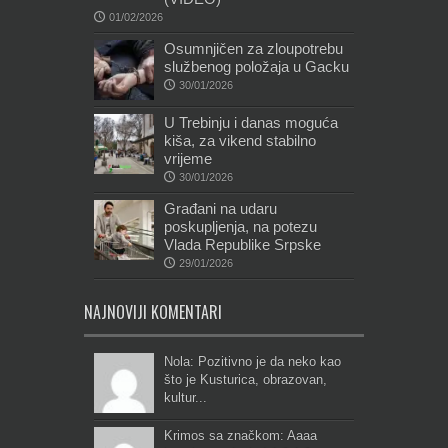
01/02/2026
Osumnjičen za zloupotrebu
službenog položaja u Gacku
30/01/2026
U Trebinju i danas moguća
kiša, za vikend stabilno
vrijeme
30/01/2026
Građani na udaru
poskupljenja, na potezu
Vlada Republike Srpske
29/01/2026
NAJNOVIJI KOMENTARI
Nola: Pozitivno je da neko kao
što je Kusturica, obrazovan,
kultur...
Krimos sa značkom: Aaaa