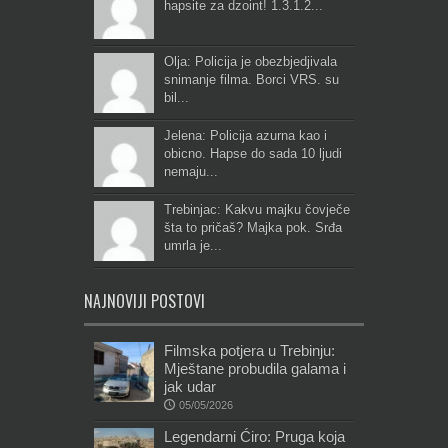
hapsite za dzoint! 1.3.1.2...
Olja: Policija je obezbjedjivala
snimanje filma. Borci VRS. su
bil...
Jelena: Policija azurna kao i
obicno. Hapse do sada 10 ljudi
nemaju...
Trebinjac: Kakvu majku čovječe
šta to pričaš? Majka pok. Srđa
umrla je...
NAJNOVIJI POSTOVI
Filmska potjera u Trebinju:
Mještane probudila galama i
jak udar
05/05/2026
Legendarni Ćiro: Pruga koja