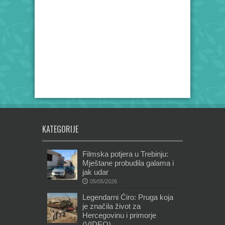
KATEGORIJE
Filmska potjera u Trebinju:
Mještane probudila galama i
jak udar
05/05/2026
Legendarni Ćiro: Pruga koja
je značila život za
Hercegovinu i primorje
(VIDEO)