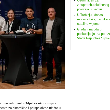
Osumnjičen za
zloupotrebu službenog
položaja u Gacku
U Trebinju i danas
moguća kiša, za viken
stabilno vrijeme
Građani na udaru
poskupljenja, na potez
Vlada Republike Srpsk
ngu i menadžmentu
Odjel za ekonomiju i
dente za dinamično i perspektivno tržište u