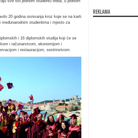
ju sve što jednom studentu treba, u jednom
REKLAMA
vilo 20 godina osnivanja kroz koje se na karti
m i međunarodnim studentima i mjesto za
plomskih i 16 diplomskih studija koji će se
nikom i računarstvom, ekonomijom i
rvacijom i restauracijom, sestrinstvom.