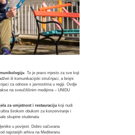
omunikologiju
. To je pravo mjesto za sve koji
adžeri ili komunikacijski stručnjaci, a brojni
čnjaci za odnose s javnostima u regiji. Ovdje
 prakse na sveučilišnim medijima – UNIDU
ela za umjetnost i restauraciju
koji nudi
rezultira širokom obukom za konzerviranje i
male skupine studenata.
bljenike u povijest. Dobro sačuvana
od najstarijih arhiva na Mediteranu