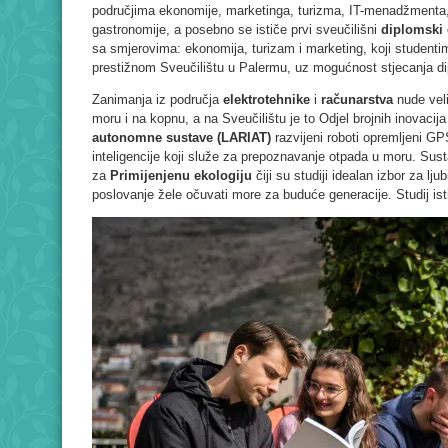
područjima ekonomije, marketinga, turizma, IT-menadžmenta, fi
gastronomije, a posebno se ističe prvi sveučilišni
diplomski 
sa smjerovima: ekonomija, turizam i marketing, koji studenti
prestižnom Sveučilištu u Palermu, uz mogućnost stjecanja dip
Zanimanja iz područja
elektrotehnike
i
računarstva
nude vel
moru i na kopnu, a na Sveučilištu je to Odjel brojnih inovacij
autonomne sustave (LARIAT)
razvijeni roboti opremljeni 
inteligencije koji služe za prepoznavanje otpada u moru. Susta
za
Primijenjenu ekologiju
čiji su studiji idealan izbor za lju
poslovanje žele očuvati more za buduće generacije. Studij istič