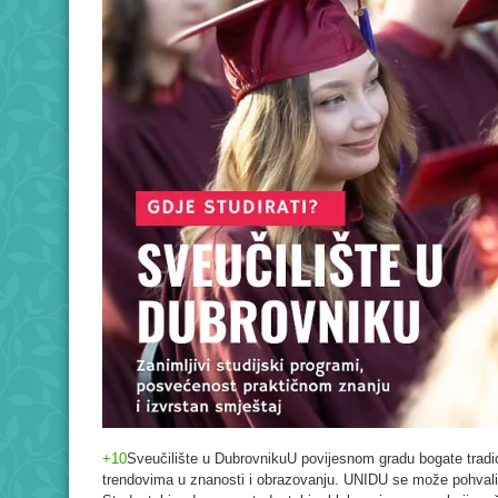
+10
Sveučilište u DubrovnikuU povijesnom gradu bogate tradic
trendovima u znanosti i obrazovanju. UNIDU se može pohvali