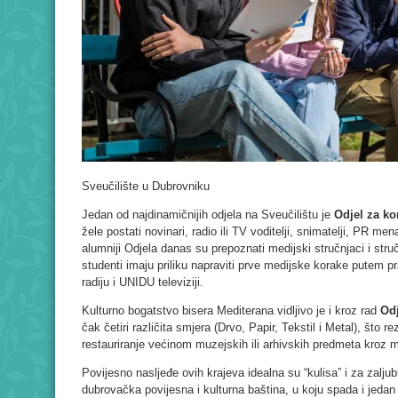
Sveučilište u Dubrovniku
Jedan od najdinamičnijih odjela na Sveučilištu je
Odjel za k
žele postati novinari, radio ili TV voditelji, snimatelji, PR men
alumniji Odjela danas su prepoznati medijski stručnjaci i stru
studenti imaju priliku napraviti prve medijske korake putem
radiju i UNIDU televiziji.
Kulturno bogatstvo bisera Mediterana vidljivo je i kroz rad
Odj
čak četiri različita smjera (Drvo, Papir, Tekstil i Metal), što 
restauriranje većinom muzejskih ili arhivskih predmeta kroz 
Povijesno nasljeđe ovih krajeva idealna su “kulisa” i za zalju
dubrovačka povijesna i kulturna baština, u koju spada i jedan 