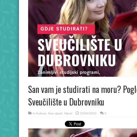
San vam je studirati na moru? Pog
Sveučilište u Dubrovniku
in
Kultura
,
Sve vijesti
,
Vijesti
25/04/2024
0