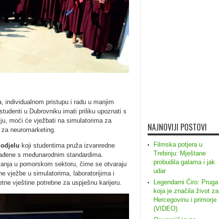
, individualnom pristupu i radu u manjim
udenti u Dubrovniku imati priliku upoznati s
iju, moći će vježbati na simulatorima za
NAJNOVIJI POSTOVI
ja za neuromarketing.
Filmska potjera u
odjelu
koji studentima pruža izvanredne
Trebinju: Mještane
klađene s međunarodnim standardima.
probudila galama i jak
vanja u pomorskom sektoru, čime se otvaraju
udar
čne vježbe u simulatorima, laboratorijima i
Legendarni Ćiro: Pruga
tne vještine potrebne za uspješnu karijeru.
koja je značila život za
Hercegovinu i primorje
(VIDEO)