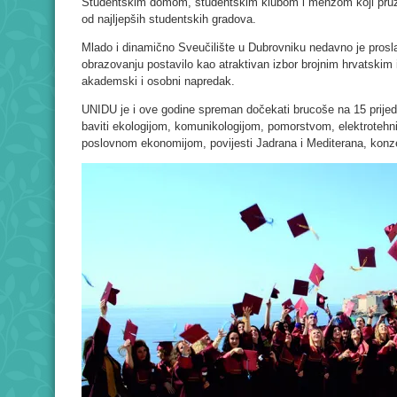
Studentskim domom, studentskim klubom i menzom koji pruža
od najljepših studentskih gradova.
Mlado i dinamično Sveučilište u Dubrovniku nedavno je prosla
obrazovanju postavilo kao atraktivan izbor brojnim hrvatski
akademski i osobni napredak.
UNIDU je i ove godine spreman dočekati brucoše na 15 prijedi
baviti ekologijom, komunikologijom, pomorstvom, elektroteh
poslovnom ekonomijom, povijesti Jadrana i Mediterana, konze