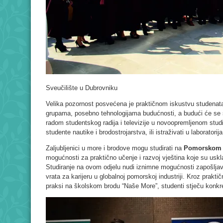
Sveučilište u Dubrovniku
Velika pozornost posvećena je praktičnom iskustvu studenata
grupama, posebno tehnologijama budućnosti, a budući će se st
radom studentskog radija i televizije u novoopremljenom stud
studente nautike i brodostrojarstva, ili istraživati u laboratori
Zaljubljenici u more i brodove mogu studirati na
Pomorskom 
mogućnosti za praktično učenje i razvoj vještina koje su us
Studiranje na ovom odjelu nudi iznimne mogućnosti zapošlja
vrata za karijeru u globalnoj pomorskoj industriji. Kroz prakti
praksi na školskom brodu “Naše More”, studenti stječu konkre