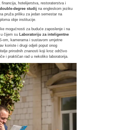
nancija, hotelijerstva, restoraterstva i
double-degree studij
na engleskom jeziku
ma pruža priliku za jedan semestar na
loma obje institucije.
ike mogućnosti za buduće zaposlenje i na
a u čijem su
Laboratoriju za inteligentne
GPS-om, kamerama i sustavom umjetne
v koriste i drugi odjeli poput onog
bitelje prirodnih znanosti koji kroz održivo
e i praktičan rad u nekoliko laboratorija.