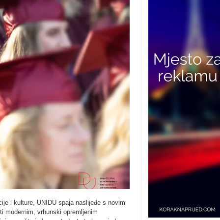
ije i kulture, UNIDU spaja naslijeđe s novim
ti modernim, vrhunski opremljenim