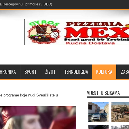
za Hercegovinu i primorje (VIDEO)
aja u Gacku
HRONIKA
SPORT
ŽIVOT
TEHNOLOGIJA
KULTURA
ZAB
VIJESTI U SLIKAMA
e programe koje nudi Sveučilište u