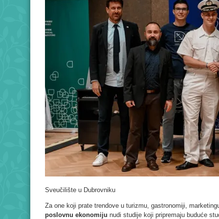
Sveučilište u Dubrovniku
Za one koji prate trendove u turizmu, gastronomiji, marketi
poslovnu ekonomiju
nudi studije koji pripremaju buduće stu