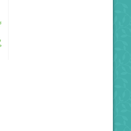
d
u
e