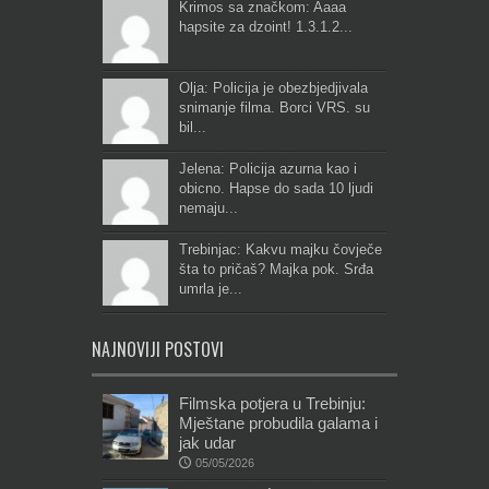
Krimos sa značkom: Aaaa
hapsite za dzoint! 1.3.1.2...
Olja: Policija je obezbjedjivala
snimanje filma. Borci VRS. su
bil...
Jelena: Policija azurna kao i
obicno. Hapse do sada 10 ljudi
nemaju...
Trebinjac: Kakvu majku čovječe
šta to pričaš? Majka pok. Srđa
umrla je...
NAJNOVIJI POSTOVI
Filmska potjera u Trebinju:
Mještane probudila galama i
jak udar
05/05/2026