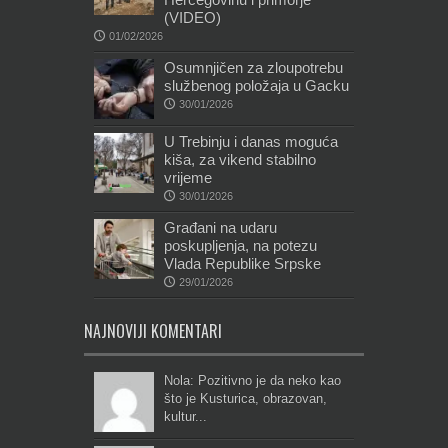
(VIDEO)
01/02/2026
Osumnjičen za zloupotrebu
službenog položaja u Gacku
30/01/2026
U Trebinju i danas moguća
kiša, za vikend stabilno
vrijeme
30/01/2026
Građani na udaru
poskupljenja, na potezu
Vlada Republike Srpske
29/01/2026
NAJNOVIJI KOMENTARI
Nola: Pozitivno je da neko kao
što je Kusturica, obrazovan,
kultur...