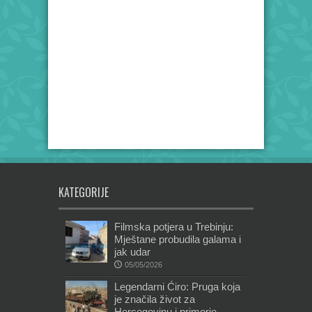
KATEGORIJE
Filmska potjera u Trebinju:
Mještane probudila galama i
jak udar
05/05/2026
Legendarni Ćiro: Pruga koja
je značila život za
Hercegovinu i primorje