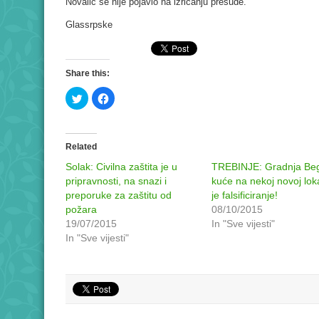
Novalić se nije pojavio na izricanju presude.
Glassrpske
Share this:
Click
Click
to
to
share
share
on
on
Twitter
Facebook
(Opens
(Opens
in
in
Related
new
new
window)
window)
Solak: Civilna zaštita je u
TREBINJE: Gradnja Be
pripravnosti, na snazi i
kuće na nekoj novoj loka
preporuke za zaštitu od
je falsificiranje!
požara
08/10/2015
19/07/2015
In "Sve vijesti"
In "Sve vijesti"