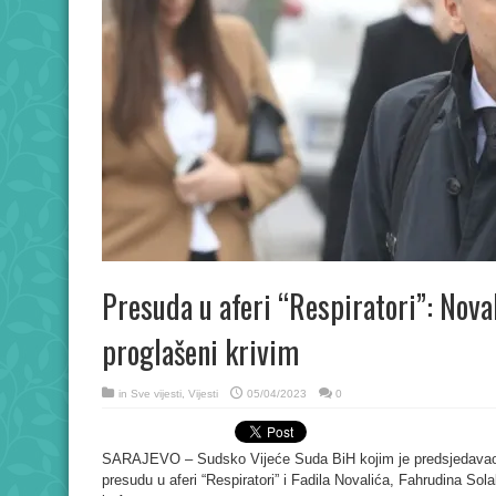
Presuda u aferi “Respiratori”: Noval
proglašeni krivim
in
Sve vijesti
,
Vijesti
05/04/2023
0
SARAJEVO – Sudsko Vijeće Suda BiH kojim je predsjedavao s
presudu u aferi “Respiratori” i Fadila Novalića, Fahrudina Sola