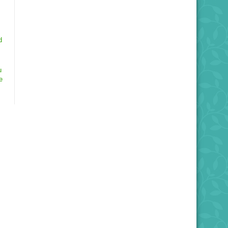
d
u
e