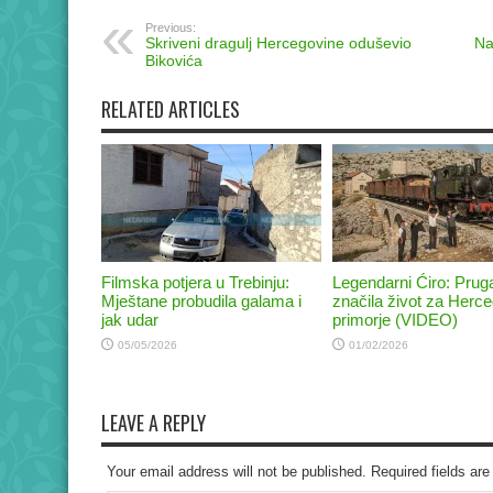
Previous:
Skriveni dragulj Hercegovine oduševio
Na
Bikovića
RELATED ARTICLES
Filmska potjera u Trebinju:
Legendarni Ćiro: Pruga
Mještane probudila galama i
značila život za Herce
jak udar
primorje (VIDEO)
05/05/2026
01/02/2026
LEAVE A REPLY
Your email address will not be published. Required fields a