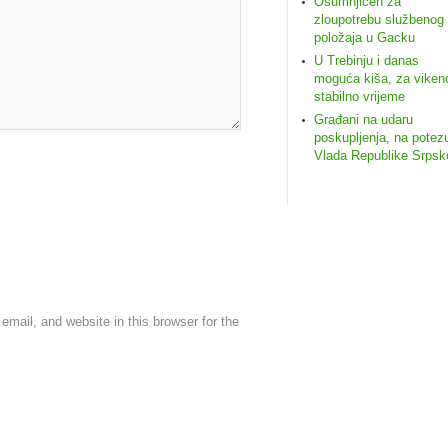
Osumnjičen za
zloupotrebu službenog
položaja u Gacku
U Trebinju i danas
moguća kiša, za viken
stabilno vrijeme
Građani na udaru
poskupljenja, na potez
Vlada Republike Srpsk
mail, and website in this browser for the