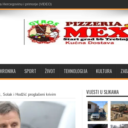
za Hercegovinu i primorje (VIDEO)
HRONIKA
SPORT
ŽIVOT
TEHNOLOGIJA
KULTURA
ZAB
VIJESTI U SLIKAMA
ć, Solak i Hodžić proglašeni krivim