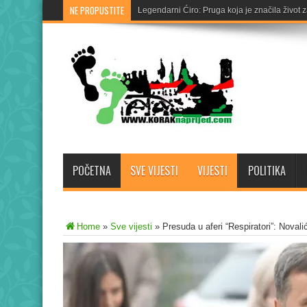
NE PROPUSTITE
Legendarni Ćiro: Pruga koja je značila život 
POČETNA
SVE VIJESTI
VIJESTI
POLITIKA
Home
»
Sve vijesti
»
Presuda u aferi “Respiratori”: Novali