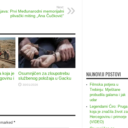
Next:
java: Prvi Međunarodni memorijalni
plivački miting „Ana Čučković“
 koja je
Osumnjičen za zloupotrebu
NAJNOVIJI POSTOVI
govinu i
službenog položaja u Gacku
Filmska potjera u
30/01/2026
Trebinju: Mještane
probudila galama i jak
udar
Legendarni Ćiro: Pruga
koja je značila život za
Hercegovinu i primorje
(VIDEO)
re marked
*