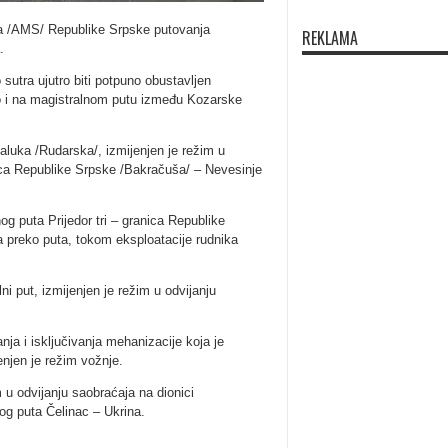
a /AMS/ Republike Srpske putovanja
REKLAMA
.
sutra ujutro biti potpuno obustavljen
o i na magistralnom putu između Kozarske
aluka /Rudarska/, izmijenjen je režim u
nica Republike Srpske /Bakračuša/ – Nevesinje
og puta Prijedor tri – granica Republike
a preko puta, tokom eksploatacije rudnika
i put, izmijenjen je režim u odvijanju
nja i isključivanja mehanizacije koja je
enjen je režim vožnje.
u odvijanju saobraćaja na dionici
nog puta Čelinac – Ukrina.