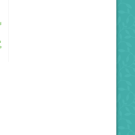
d
u
e