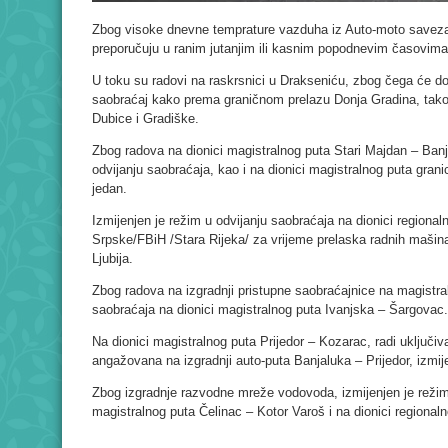
Zbog visoke dnevne temprature vazduha iz Auto-moto savez
preporučuju u ranim jutanjim ili kasnim popodnevim časovima
U toku su radovi na raskrsnici u Drakseniću, zbog čega će do 
saobraćaj kako prema graničnom prelazu Donja Gradina, tak
Dubice i Gradiške.
Zbog radova na dionici magistralnog puta Stari Majdan – Banj
odvijanju saobraćaja, kao i na dionici magistralnog puta gra
jedan.
Izmijenjen je režim u odvijanju saobraćaja na dionici regionaln
Srpske/FBiH /Stara Rijeka/ za vrijeme prelaska radnih mašin
Ljubija.
Zbog radova na izgradnji pristupne saobraćajnice na magistraln
saobraćaja na dionici magistralnog puta Ivanjska – Šargovac.
Na dionici magistralnog puta Prijedor – Kozarac, radi uključiva
angažovana na izgradnji auto-puta Banjaluka – Prijedor, izmij
Zbog izgradnje razvodne mreže vodovoda, izmijenjen je režim 
magistralnog puta Čelinac – Kotor Varoš i na dionici regional