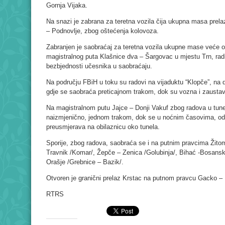
Gornja Vijaka.
Na snazi je zabrana za teretna vozila čija ukupna masa prelaz
– Podnovlje, zbog oštećenja kolovoza.
Zabranjen je saobraćaj za teretna vozila ukupne mase veće o
magistralnog puta Klašnice dva – Šargovac u mjestu Trn, rad
bezbjednosti učesnika u saobraćaju.
Na području FBiH u toku su radovi na vijaduktu “Klopče”, na d
gdje se saobraća preticajnom trakom, dok su vozna i zaustav
Na magistralnom putu Jajce – Donji Vakuf zbog radova u tun
naizmjenično, jednom trakom, dok se u noćnim časovima, od 
preusmjerava na obilaznicu oko tunela.
Sporije, zbog radova, saobraća se i na putnim pravcima Žitomi
Travnik /Komar/, Žepče – Zenica /Golubinja/, Bihać -Bosans
Orašje /Grebnice – Bazik/.
Otvoren je granični prelaz Krstac na putnom pravcu Gacko – 
RTRS