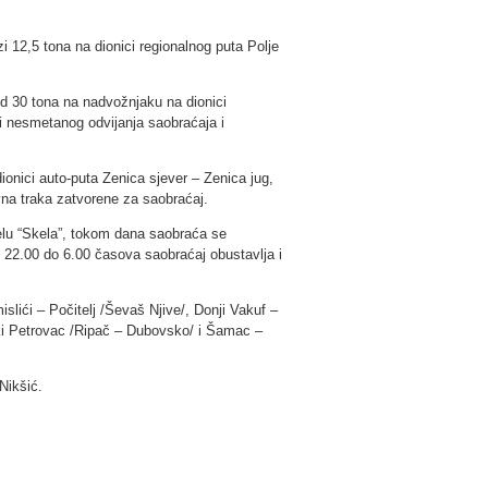
i 12,5 tona na dionici regionalnog puta Polje
d 30 tona na nadvožnjaku na dionici
i nesmetanog odvijanja saobraćaja i
ionici auto-puta Zenica sjever – Zenica jug,
na traka zatvorene za saobraćaj.
elu “Skela”, tokom dana saobraća se
22.00 do 6.00 časova saobraćaj obustavlja i
slići – Počitelj /Ševaš Njive/, Donji Vakuf –
ki Petrovac /Ripač – Dubovsko/ i Šamac –
Nikšić.