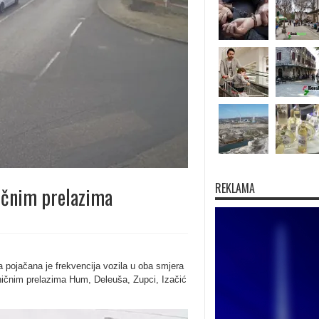
REKLAMA
ničnim prelazima
a pojačana je frekvencija vozila u oba smjera
aničnim prelazima Hum, Deleuša, Zupci, Izačić