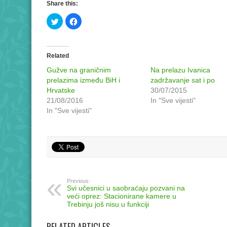
Share this:
Click
Click
to
to
share
share
on
on
Twitter
Facebook
(Opens
(Opens
in
in
Related
new
new
window)
window)
Gužve na graničnim
Na prelazu Ivanica
prelazima između BiH i
zadržavanje sat i po
Hrvatske
30/07/2015
21/08/2016
In "Sve vijesti"
In "Sve vijesti"
Previous:
Svi učesnici u saobraćaju pozvani na
veći oprez: Stacionirane kamere u
Trebinju još nisu u funkciji
RELATED ARTICLES