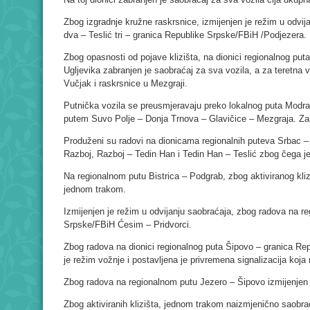
Zbog izgradnje kružne raskrsnice, izmijenjen je režim u odvij
dva – Teslić tri – granica Republike Srpske/FBiH /Podjezera.
Zbog opasnosti od pojave klizišta, na dionici regionalnog puta
Ugljevika zabranjen je saobraćaj za sva vozila, a za teretna
Vučjak i raskrsnice u Mezgraji.
Putnička vozila se preusmjeravaju preko lokalnog puta Modran
putem Suvo Polje – Donja Trnova – Glavičice – Mezgraja. Zab
Produženi su radovi na dionicama regionalnih puteva Srbac –
Razboj, Razboj – Tedin Han i Tedin Han – Teslić zbog čega je
Na regionalnom putu Bistrica – Podgrab, zbog aktiviranog kliz
jednom trakom.
Izmijenjen je režim u odvijanju saobraćaja, zbog radova na r
Srpske/FBiH Ćesim – Pridvorci.
Zbog radova na dionici regionalnog puta Šipovo – granica Re
je režim vožnje i postavljena je privremena signalizacija koja 
Zbog radova na regionalnom putu Jezero – Šipovo izmijenjen 
Zbog aktiviranih klizišta, jednom trakom naizmjenično saobra