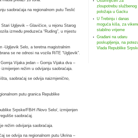
Osumnjičen za
zloupotrebu službenog
anju saobraćaja na regionalnom putu Teslić
položaja u Gacku
U Trebinju i danas
moguća kiša, za viken
 Stari Ugljevik – Glavičice, u rejonu Starog
stabilno vrijeme
 vozila između preduzeća “Ruding”, u mjestu
Građani na udaru
poskupljenja, na potez
 -Ugljevik Selo, a teretna magistralnim
Vlada Republike Srpsk
rana se ne odnosi na vozila RiTE “Ugljevik”.
 Gornja Vijaka jedan – Gornja Vijaka dva –
 izmijenjen režim u odvijanju saobraćaja.
išta, saobraćaj se odvija naizmjenično,
egionalnom putu granica Republike
publike Srpske/FBiH /Novo Selo/, izmijenjen
reguliše saobraćaj.
je režim odvijanja saobraćaja.
ćaj se odvija na regionalnom putu Ukrina –