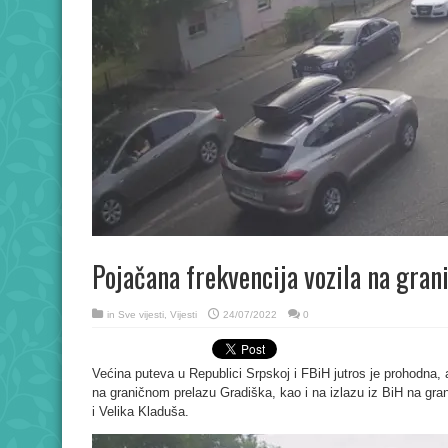
Pojačana frekvencija vozila na gra
in
Sve vijesti
,
Vijesti
24/07/2022
0
Većina puteva u Republici Srpskoj i FBiH jutros je prohodna, 
na graničnom prelazu Gradiška, kao i na izlazu iz BiH na gr
i Velika Kladuša.