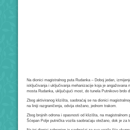
Na dionici magistralnog puta Rudanka – Doboj jedan, izmijenje
isključivanja i uključivanja mehanizacije koja je angažovana n
mosta Rudanka, uključujući most, do tunela Putnikovo brdo d
Zbog aktiviranog klizišta, saobraćaj se na dionici magistraln
na liniji razgraničenja, odvija otežano, jednom trakom.
Zbog brojnih odrona i opasnosti od klizišta, na magistralnom 
Šćepan Polje putnička vozila saobraćaju otežano, dok je za t
Na toj dionici zabranjen je saobraćaj za sva vozila čija ukup