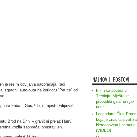
NAJNOVIJI POSTOVI
n je režim odvijanja saobraćaja, radi
a izgradnji auto-puta na koridoru “Pet ce” od
Filmska potjera u
va.
Trebinju: Mještane
probudila galama i jak
og puta Foča – Goražde, u mjestu Filipovići,
udar
Legendarni Ćiro: Pruga
koja je značila život za
putu Brod na Drini – granični prelaz Hum/
Hercegovinu i primorje
eretna vozila saobraćaj obustavljen.
(VIDEO)
na masa prelazi 16 tona.