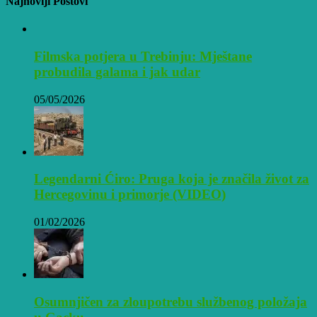
Najnoviji Postovi
Filmska potjera u Trebinju: Mještane
probudila galama i jak udar
05/05/2026
Legendarni Ćiro: Pruga koja je značila život za
Hercegovinu i primorje (VIDEO)
01/02/2026
Osumnjičen za zloupotrebu službenog položaja