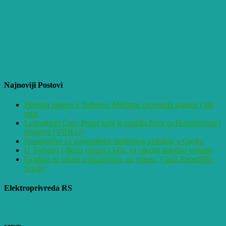
Najnoviji Postovi
Filmska potjera u Trebinju: Mještane probudila galama i jak
udar
Legendarni Ćiro: Pruga koja je značila život za Hercegovinu i
primorje (VIDEO)
Osumnjičen za zloupotrebu službenog položaja u Gacku
U Trebinju i danas moguća kiša, za vikend stabilno vrijeme
Građani na udaru poskupljenja, na potezu Vlada Republike
Srpske
Elektroprivreda RS