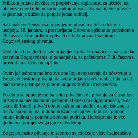
Prilikom prijave izvršiće se potpisivanje saglasnosti za učešće, uz
obavezan uvid u ličnu kartu svakog plivača. Za maloljetne plivače
saglasnost je dužan da potpiše jedan roditelj.
Sastanak sveštenstva sa prijavljenim plivačima biće održan u
nedjelju, 18. januara, u prostorijama Crkvene opštine sa početkom u
20 časova. Tom prilikom plivači će biti upoznati sa tokom
Bogojavljenskog plivanja.
Medicinski pregledi za sve prijavljene plivače obaviće se na sam dan
praznika Bogojavljenja, u ponedjeljak, sa početkom u 7.30 časova u
prostorijama Crkvene opštine.
Ovim još jednom molimo sve one koji namjeravaju da učestvuju u
Bogojavljenskom plivanju da svoju prijavu izvrše ranije, i da na taj
način tome pristupe sa punom odgovornošću i trezvenošću.
Posebno se upućuje molba svim plivačima da plivanju za Časni krst
pristupe sa međusobnom pažnjom i bratskom odgovornošću, te da
iskusniji i stariji plivači obrate pažnju na mlađe i manje iskusne, a
fizički spremniji da, u duhu hrišćanske ljubavi, budu na pomoć
onima kojima je potrebna dodatna podrška. Hercegovina je već
godinama primjer svega gore navedenog.
Bogojavljensko plivanje je saborno svjedočenje vjere i zajedništva