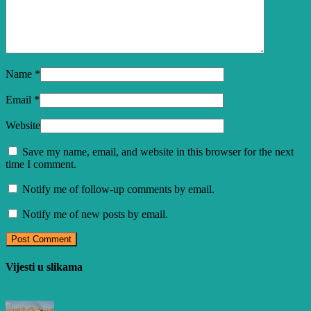
Name
*
Email
*
Website
Save my name, email, and website in this browser for the next
time I comment.
Notify me of follow-up comments by email.
Notify me of new posts by email.
Vijesti u slikama