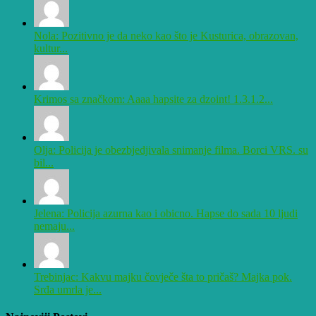
Nola: Pozitivno je da neko kao što je Kusturica, obrazovan,
kultur...
Krimos sa značkom: Aaaa hapsite za dzoint! 1.3.1.2...
Olja: Policija je obezbjedjivala snimanje filma. Borci VRS. su
bil...
Jelena: Policija azurna kao i obicno. Hapse do sada 10 ljudi
nemaju...
Trebinjac: Kakvu majku čovječe šta to pričaš? Majka pok.
Srđa umrla je...