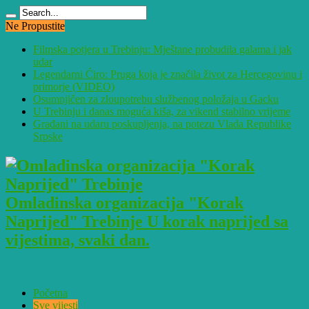
Ne Propustite
Filmska potjera u Trebinju: Mještane probudila galama i jak
udar
Legendarni Ćiro: Pruga koja je značila život za Hercegovinu i
primorje (VIDEO)
Osumnjičen za zloupotrebu službenog položaja u Gacku
U Trebinju i danas moguća kiša, za vikend stabilno vrijeme
Građani na udaru poskupljenja, na potezu Vlada Republike
Srpske
Omladinska organizacija "Korak
Naprijed" Trebinje U korak naprijed sa
vijestima, svaki dan.
Početna
Sve vijesti