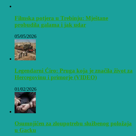
Filmska potjera u Trebinju: Mještane
probudila galama i jak udar
05/05/2026
Legendarni Ćiro: Pruga koja je značila život za
Hercegovinu i primorje (VIDEO)
01/02/2026
Osumnjičen za zloupotrebu službenog položaja
u Gacku