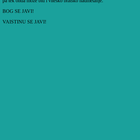
pa tek onda može biti i viteško bratsko nadmetanje.
BOG SE JAVI!
VAISTINU SE JAVI!