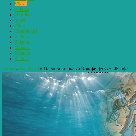
Vijesti
Politika
Hronika
Sport
Život
Tehnologija
Kultura
Zabava
O nama
Kontakt
Anketa
Home
»
Sve vijesti
»
Od sutra prijave za Bogojavljensko plivanje