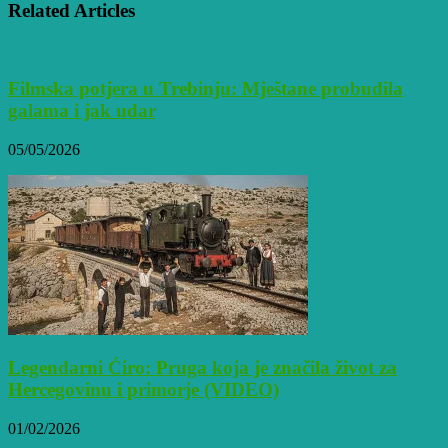
Related Articles
Filmska potjera u Trebinju: Mještane probudila
galama i jak udar
05/05/2026
Legendarni Ćiro: Pruga koja je značila život za
Hercegovinu i primorje (VIDEO)
01/02/2026