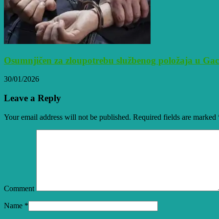
Osumnjičen za zloupotrebu službenog položaja u Ga
30/01/2026
Leave a Reply
Your email address will not be published. Required fields are marked
Comment
Name
*