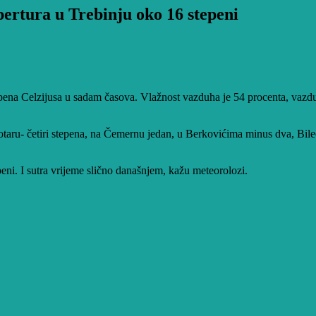
pertura u Trebinju oko 16 stepeni
epena Celzijusa u sadam časova. Vlažnost vazduha je 54 procenta, vazduš
taru- četiri stepena, na Čemernu jedan, u Berkovićima minus dva, Bileći 
ni. I sutra vrijeme slično današnjem, kažu meteorolozi.