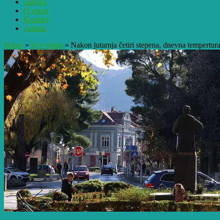
Zabava
O nama
Kontakt
Anketa
Home
»
Sve vijesti
»
Nakon jutarnja četiri stepena, dnevna tempertur