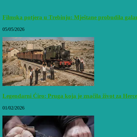
Filmska potjera u Trebinju: Mještane probudila gala
05/05/2026
Legendarni Ćiro: Pruga koja je značila život za Her
01/02/2026