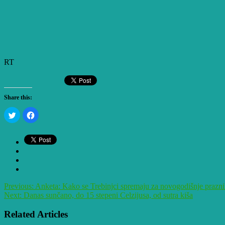
RT
Share this:
Click
Click
to
to
share
share
on
on
Twitter
Facebook
(Opens
(Opens
in
in
new
new
window)
window)
Previous:
Anketa: Kako se Trebinjci spremaju za novogodišnje prazni
Next:
Danas sunčano, do 15 stepeni Celzijusa, od sutra kiša
Related Articles