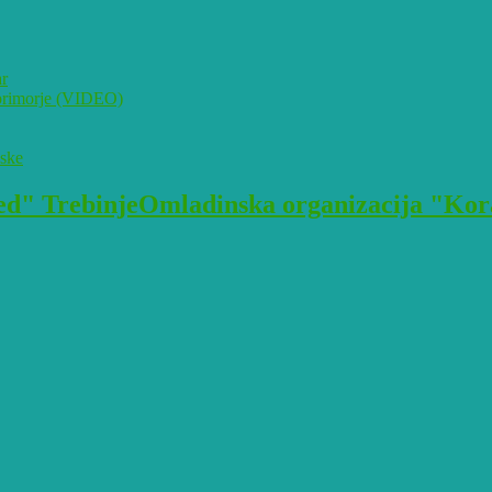
ar
i primorje (VIDEO)
pske
Omladinska organizacija "Kora