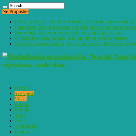
Ne Propustite
Filmska potjera u Trebinju: Mještane probudila galama i jak ud
Legendarni Ćiro: Pruga koja je značila život za Hercegovinu 
Osumnjičen za zloupotrebu službenog položaja u Gacku
U Trebinju i danas moguća kiša, za vikend stabilno vrijeme
Građani na udaru poskupljenja, na potezu Vlada Republike Sr
vijestima, svaki dan.
Početna
Sve vijesti
Vijesti
Politika
Hronika
Sport
Život
Tehnologija
Kultura