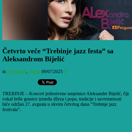
Četvrto veče “Trebinje jazz festa” sa
Aleksandrom Bijelić
in
Sve vijesti
,
Vijesti
09/07/2025
0
TREBINJE – Koncert jedinstvene umjetnice Aleksandre Bijelić, čiji
vokal briše granice između džeza i popa, tradicije i savremenosti
biće održan 27. avgusta u okviru četvrtog dana “Trebinje jazz
festivala”.