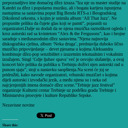
prepoznatljivo ime domaćeg džez izraza.”Iza nje su master studije na
Katedri za džez i popularnu muziku, ali i bogata karijera ispunjena
nastupima sa sastavima poput Big Benda RTS-a i Beogradskog
Diksilend orkestra, s kojim je snimila album ‘All That Jazz’. Ne
propustite priliku da čujete glas koji se pamti”, pojasnili su
organizatori.Dalje su dodali da se njena muzička raznolikost ogleda i
kroz autorski rad sa kvintetom “Alex & the Fergusons”, kao i brojne
saradnje s međunarodnim džez sastavima.”Njena najnovija
diskografska cjelina, album ‘Neka druga’, predstavlja duboko lično
muzičko pripovijedanje – devet pjesama u kojima Aleksandra
kombinuje džez-pop senzibilitet s izuzetnim tekstualnim i vokalnim
izražajem. Singl ‘Gdje ljubav spava’ već je osvojio slušatelje, a ovaj
koncert biće prilika da publika u Trebinju doživi njen autorski rad u
punom sjaju”, stoji u nastavku saopštenja.Na sceni će joj se
pridružiti, kako navode organizatori, vrhunski muzičari s kojima
dijeli autorski i izvođački jezik, a među njima su i neka od
najcjenjenijih imena domaće džez scene.”Tebinje jazz festival”
organizuje Kulturni centar Trebinje uz podršku grada Trebinje i
Ministarstva prosvjete i kulture Republike Srpske.
Nezavisne novine
Share this: