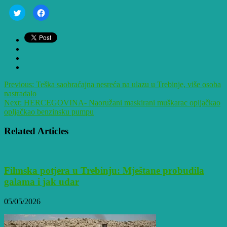
Click
Click
to
to
share
share
on
on
Twitter
Facebook
(Opens
(Opens
in
in
new
new
window)
window)
Previous:
Teška saobraćajna nesreća na ulazu u Trebinje, više osoba
nastradalo
Next:
HERCEGOVINA- Naoružani maskirani muškarac opljačkao
opljačkao benzinsku pumpu
Related Articles
Filmska potjera u Trebinju: Mještane probudila
galama i jak udar
05/05/2026