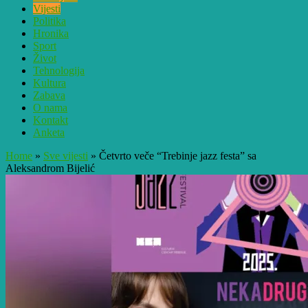
Vijesti
Politika
Hronika
Sport
Život
Tehnologija
Kultura
Zabava
O nama
Kontakt
Anketa
Home
»
Sve vijesti
»
Četvrto veče “Trebinje jazz festa” sa
Aleksandrom Bijelić