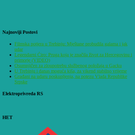
Najnoviji Postovi
Filmska potjera u Trebinju: Mještane probudila galama i jak
udar
Legendarni Ćiro: Pruga koja je značila život za Hercegovinu i
primorje (VIDEO)
Osumnjičen za zloupotrebu službenog položaja u Gacku
U Trebinju i danas moguća kiša, za vikend stabilno vrijeme
Građani na udaru poskupljenja, na potezu Vlada Republike
Srpske
Elektroprivreda RS
HET