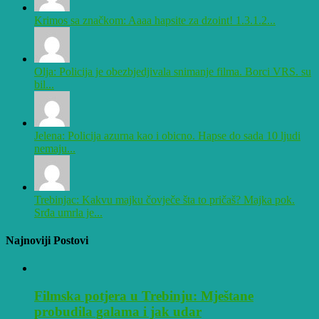
Krimos sa značkom: Aaaa hapsite za dzoint! 1.3.1.2...
Olja: Policija je obezbjedjivala snimanje filma. Borci VRS. su
bil...
Jelena: Policija azurna kao i obicno. Hapse do sada 10 ljudi
nemaju...
Trebinjac: Kakvu majku čovječe šta to pričaš? Majka pok.
Srđa umrla je...
Najnoviji Postovi
Filmska potjera u Trebinju: Mještane
probudila galama i jak udar