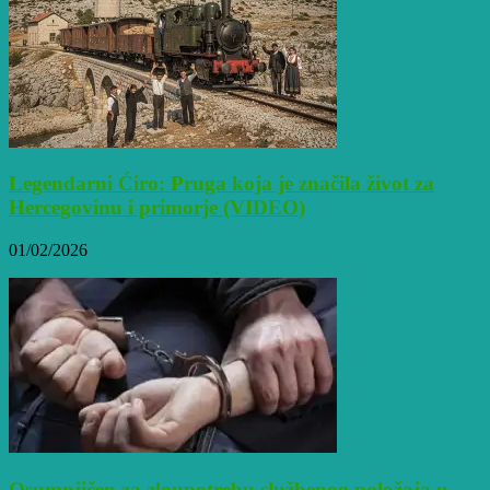
Legendarni Ćiro: Pruga koja je značila život za
Hercegovinu i primorje (VIDEO)
01/02/2026
Osumnjičen za zloupotrebu službenog položaja u