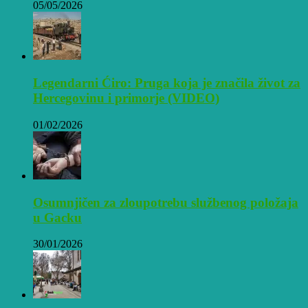
05/05/2026
Legendarni Ćiro: Pruga koja je značila život za
Hercegovinu i primorje (VIDEO)
01/02/2026
Osumnjičen za zloupotrebu službenog položaja
u Gacku
30/01/2026