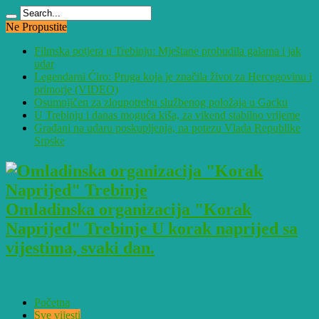
Ne Propustite
Filmska potjera u Trebinju: Mještane probudila galama i jak
udar
Legendarni Ćiro: Pruga koja je značila život za Hercegovinu i
primorje (VIDEO)
Osumnjičen za zloupotrebu službenog položaja u Gacku
U Trebinju i danas moguća kiša, za vikend stabilno vrijeme
Građani na udaru poskupljenja, na potezu Vlada Republike
Srpske
Omladinska organizacija "Korak
Naprijed" Trebinje U korak naprijed sa
vijestima, svaki dan.
Početna
Sve vijesti