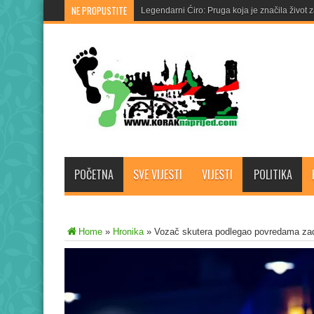
NE PROPUSTITE
Osumnjičen za zloupotrebu službenog polož
POČETNA
SVE VIJESTI
VIJESTI
POLITIKA
Home
»
Hronika
»
Vozač skutera podlegao povredama za