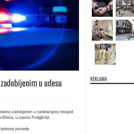
REKLAMA
 zadobijenim u udesu
edama zadobijenim u saobraćajnoj nezgodi
-Bileća, u mjestu Podgljivlje.
e tjelesne povrede.