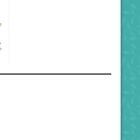
d
u
e