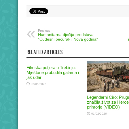
share
share
on
on
Twitter
Facebook
(Opens
(Opens
in
in
new
new
window)
window)
Previous:
Humanitarna dječija predstava
“Čudesni pečurak i Nova godina”
RELATED ARTICLES
Filmska potjera u Trebinju:
Mještane probudila galama i
jak udar
05/05/2026
Legendarni Ćiro: Pruga
značila život za Herce
primorje (VIDEO)
01/02/2026