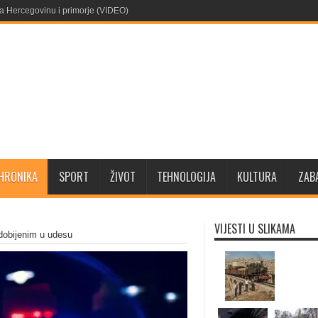
aja u Gacku
HRONIKA
SPORT
ŽIVOT
TEHNOLOGIJA
KULTURA
ZAB
VIJESTI U SLIKAMA
dobijenim u udesu