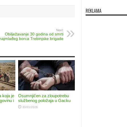
REKLAMA
Next:
Obilježavanje 30 godina od smrti
najmlađeg borca Trebinjske brigade
 koja je
Osumnjičen za zloupotrebu
govinu i
službenog položaja u Gacku
30/01/2026