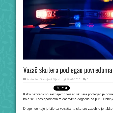
Vozač skutera podlegao povredama
in
Hronika
,
Sve vijesti
,
Vijesti
16/01/2025
0
Kako nezvanicno saznajemo vozač skutera podlegao je povr
koja se u poslepodnevnim časovima dogodila na putu Trebinje
Drugo lice koje je bilo uz vozača na skuteru zadobilo je lakš