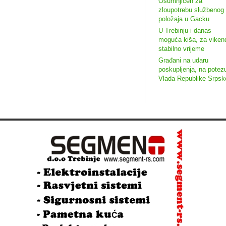
Osumnjičen za
zloupotrebu službenog
položaja u Gacku
U Trebinju i danas
moguća kiša, za viken
stabilno vrijeme
Građani na udaru
poskupljenja, na potez
Vlada Republike Srpsk