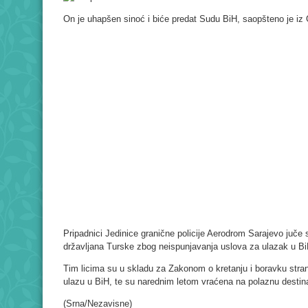
On je uhapšen sinoć i biće predat Sudu BiH, saopšteno je iz G
Pripadnici Jedinice granične policije Aerodrom Sarajevo juče su
državljana Turske zbog neispunjavanja uslova za ulazak u Bi
Tim licima su u skladu za Zakonom o kretanju i boravku stran
ulazu u BiH, te su narednim letom vraćena na polaznu destina
(Srna/Nezavisne)