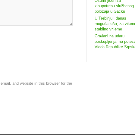
Osumnjičen za
zloupotrebu službenog
položaja u Gacku
U Trebinju i danas
moguća kiša, za viken
stabilno vrijeme
Građani na udaru
poskupljenja, na potez
Vlada Republike Srpsk
mail, and website in this browser for the