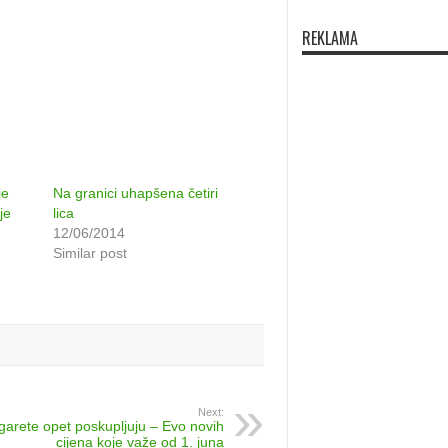
REKLAMA
je
Na granici uhapšena četiri
je
lica
12/06/2014
Similar post
Next:
garete opet poskupljuju – Evo novih
cijena koje važe od 1. juna