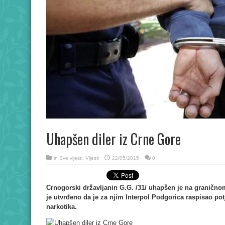
Uhapšen diler iz Crne Gore
in
Sve vijesti
,
Vijesti
22/05/2015
0
Crnogorski državljanin G.G. /31/ uhapšen je na granično
je utvrđeno da je za njim Interpol Podgorica raspisao pot
narkotika.