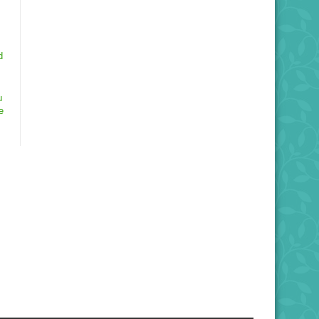
d
u
e