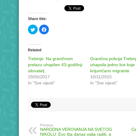
Share this:
Click
Click
to
to
share
share
on
on
Twitter
Facebook
(Opens
(Opens
in
in
Related
new
new
window)
window)
Trebinje: Na graničnom
Granična policija Trebin
prelazu uhapšen 43-godišnji
uhapsila jedno lice koje 
silovatelj
krijumčario migrante
29/05/2017
10/11/2015
In "Sve vijesti"
In "Sve vijesti"
Previous:
NARODNA VEROVANJA NA SVETOG
Ci
NIKOLU: Evo šta danas valja raditi, a