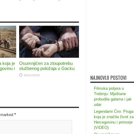
 koja je
Osumnjičen za zloupotrebu
govinu i
službenog položaja u Gacku
30/01/2026
NAJNOVIJI POSTOVI
Filmska potjera u
Trebinju: Mještane
probudila galama i jak
udar
Legendarni Ćiro: Pruga
re marked
*
koja je značila život za
Hercegovinu i primorje
(VIDEO)