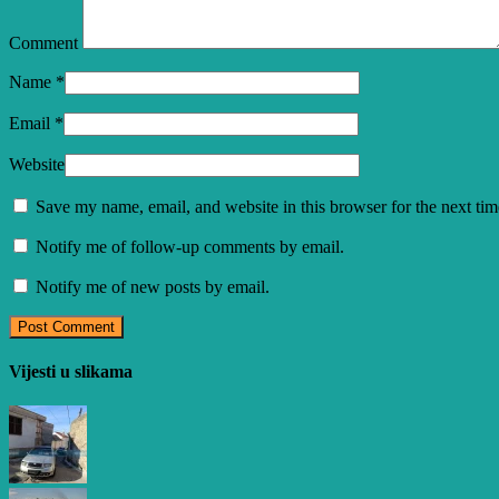
Comment
Name
*
Email
*
Website
Save my name, email, and website in this browser for the next ti
Notify me of follow-up comments by email.
Notify me of new posts by email.
Vijesti u slikama