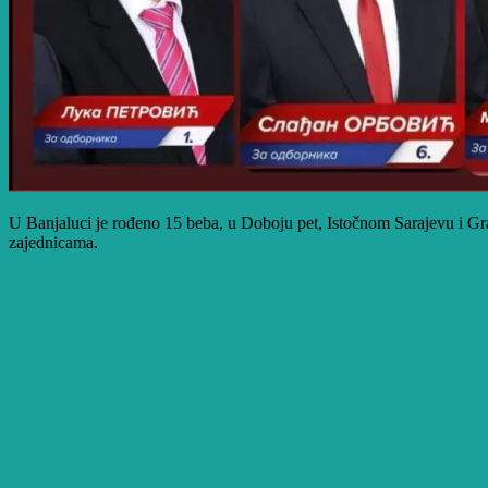
U Banjaluci je rođeno 15 beba, u Doboju pet, Istočnom Sarajevu i Gradi
zajednicama.