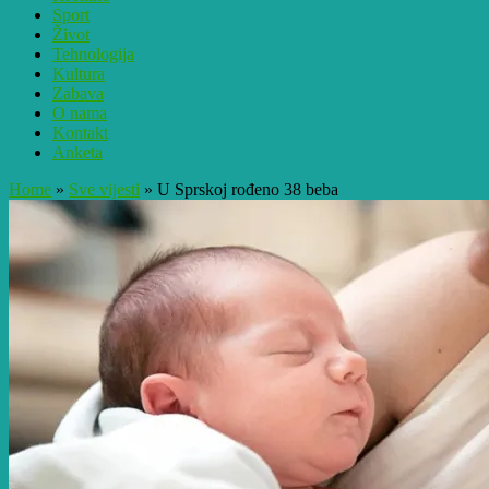
Sport
Život
Tehnologija
Kultura
Zabava
O nama
Kontakt
Anketa
Home
»
Sve vijesti
»
U Sprskoj rođeno 38 beba