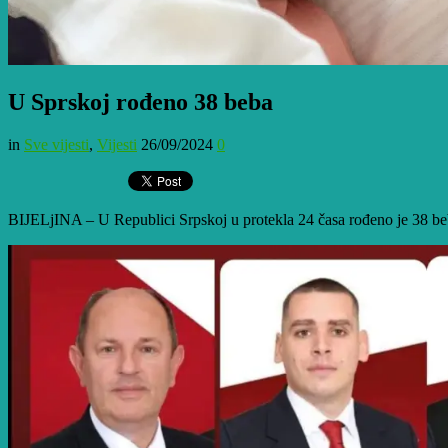
U Sprskoj rođeno 38 beba
in
Sve vijesti
,
Vijesti
26/09/2024
0
BIJELjINA – U Republici Srpskoj u protekla 24 časa rođeno je 38 beb