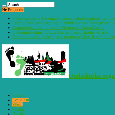
Ne Propustite
Filmska potjera u Trebinju: Mještane probudila galama i jak ud
Legendarni Ćiro: Pruga koja je značila život za Hercegovinu 
Osumnjičen za zloupotrebu službenog položaja u Gacku
U Trebinju i danas moguća kiša, za vikend stabilno vrijeme
Građani na udaru poskupljenja, na potezu Vlada Republike Sr
Omladinska organ
Početna
Sve vijesti
Vijesti
Politika
Hronika