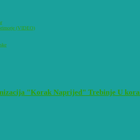
ar
i primorje (VIDEO)
pske
izacija "Korak Naprijed" Trebinje U korak 