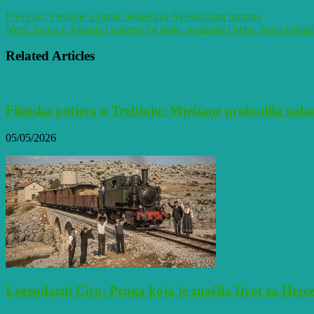
Previous:
Trebinje u petak obilježava Svjetski dan turizma
Next:
Samo u Jablanici nađeno 14 tijela, poginula i beba, puno nestal
Related Articles
Filmska potjera u Trebinju: Mještane probudila gala
05/05/2026
Legendarni Ćiro: Pruga koja je značila život za Her