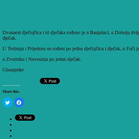
Dvanaest dječojčica i tri dječaka rođeno je u Banjaluci, u Doboju dvije 
dječak.
U Trebinju i Prijedoru su rođeni po jedna dječojčica i dječak, u Foči j
u Zvorniku i Nevesinju po jedan dječak.
Glassrpske
Share this:
Click
Click
to
to
share
share
on
on
Twitter
Facebook
(Opens
(Opens
in
in
new
new
window)
window)