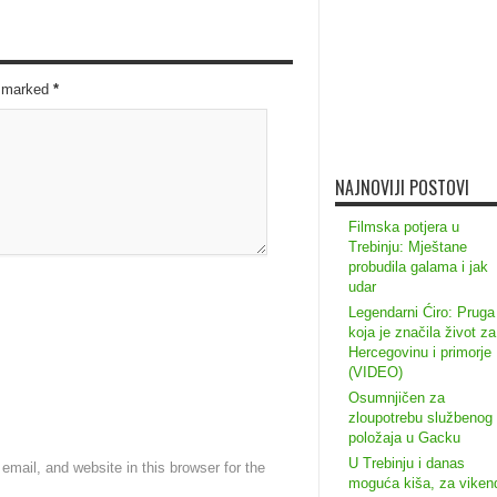
re marked
*
NAJNOVIJI POSTOVI
Filmska potjera u
Trebinju: Mještane
probudila galama i jak
udar
Legendarni Ćiro: Pruga
koja je značila život za
Hercegovinu i primorje
(VIDEO)
Osumnjičen za
zloupotrebu službenog
položaja u Gacku
U Trebinju i danas
mail, and website in this browser for the
moguća kiša, za viken