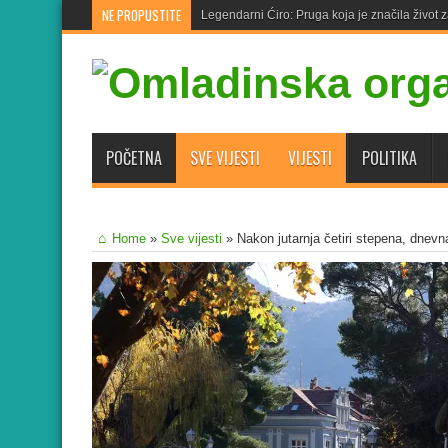
NE PROPUSTITE
Legendarni Ćiro: Pruga koja je značila život 
POČETNA
SVE VIJESTI
VIJESTI
POLITIKA
Home
»
Sve vijesti
»
Nakon jutarnja četiri stepena, dnevn