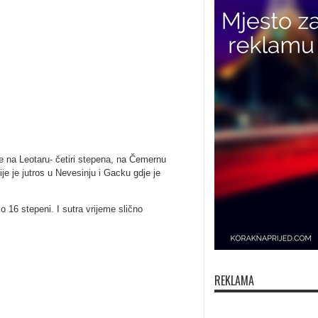
je na Leotaru- četiri stepena, na Čemernu
je je jutros u Nevesinju i Gacku gdje je
16 stepeni. I sutra vrijeme slično
REKLAMA