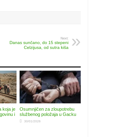
Next:
Danas sunčano, do 15 stepeni
Celzijusa, od sutra kiša
 koja je
Osumnjičen za zloupotrebu
govinu i
službenog položaja u Gacku
30/01/2026