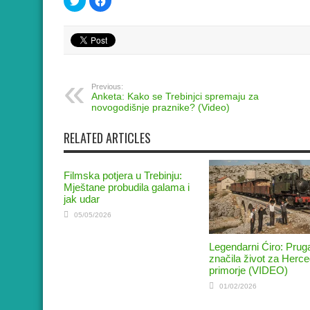
to
to
share
share
on
on
Twitter
Facebook
(Opens
(Opens
in
in
new
new
window)
window)
Previous:
Anketa: Kako se Trebinjci spremaju za
novogodišnje praznike? (Video)
RELATED ARTICLES
Filmska potjera u Trebinju:
Mještane probudila galama i
jak udar
05/05/2026
Legendarni Ćiro: Pruga
značila život za Herce
primorje (VIDEO)
01/02/2026