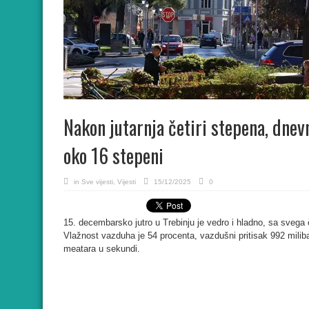
Nakon jutarnja četiri stepena, dne
oko 16 stepeni
in
Sve vijesti
,
Vijesti
15/12/2025
0
15. decembarsko jutro u Trebinju je vedro i hladno, sa svega
Vlažnost vazduha je 54 procenta, vazdušni pritisak 992 miliba
meatara u sekundi.