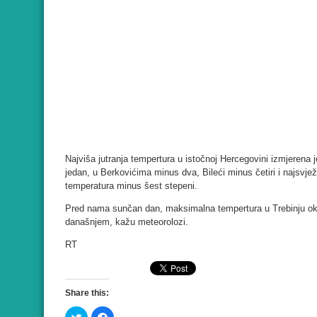
Najviša jutranja tempertura u istočnoj Hercegovini izmjerena 
jedan, u Berkovićima minus dva, Bileći minus četiri i najsvježi
temperatura minus šest stepeni.
Pred nama sunčan dan, maksimalna tempertura u Trebinju oko 
današnjem, kažu meteorolozi.
RT
Share this:
Click
Click