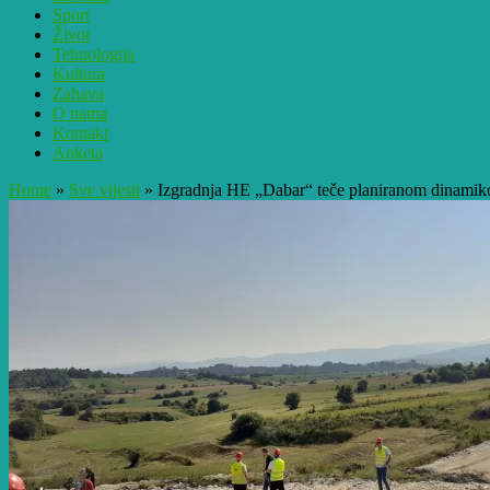
Sport
Život
Tehnologija
Kultura
Zabava
O nama
Kontakt
Anketa
Home
»
Sve vijesti
»
Izgradnja HE „Dabar“ teče planiranom dinam