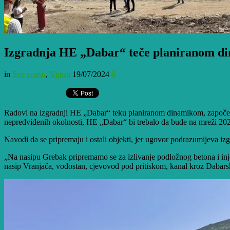
Izgradnja HE „Dabar“ teče planiranom 
in
Sve vijesti
,
Vijesti
19/07/2024
0
Radovi na izgradnji HE „Dabar“ teku planiranom dinamikom, započeti s
nepredviđenih okolnosti, HE „Dabar“ bi trebalo da bude na mreži 20
Navodi da se pripremaju i ostali objekti, jer ugovor podrazumijeva iz
„Na nasipu Grebak pripremamo se za izlivanje podložnog betona i injek
nasip Vranjača, vodostan, cjevovod pod pritiskom, kanal kroz Dabarsko 