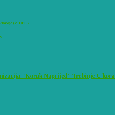
ar
i primorje (VIDEO)
pske
izacija "Korak Naprijed" Trebinje U korak 