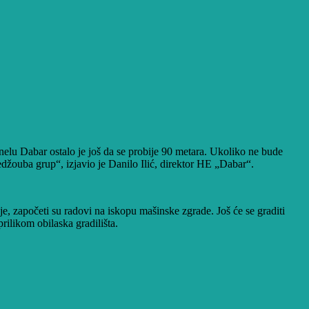
elu Dabar ostalo je još da se probije 90 metara. Ukoliko ne bude
ouba grup“, izjavio je Danilo Ilić, direktor HE „Dabar“.
e, započeti su radovi na iskopu mašinske zgrade. Još će se graditi
rilikom obilaska gradilišta.