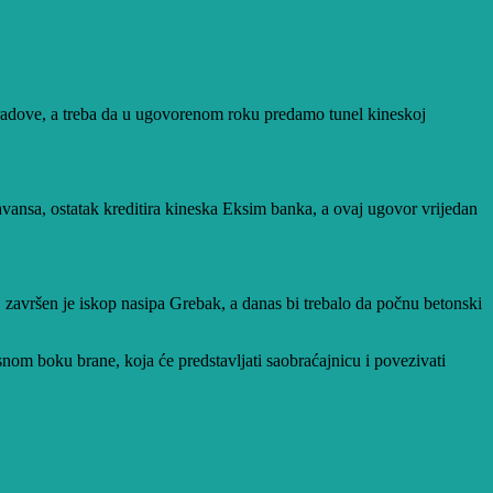
 radove, a treba da u ugovorenom roku predamo tunel kineskoj
avansa, ostatak kreditira kineska Eksim banka, a ovaj ugovor vrijedan
na, završen je iskop nasipa Grebak, a danas bi trebalo da počnu betonski
nom boku brane, koja će predstavljati saobraćajnicu i povezivati