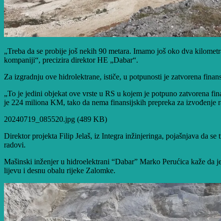
„Treba da se probije još nekih 90 metara. Imamo još oko dva kilomet
kompaniji“, precizira direktor HE „Dabar“.
Za izgradnju ove hidrolektrane, ističe, u potpunosti je zatvorena finans
„To je jedini objekat ove vrste u RS u kojem je potpuno zatvorena fin
je 224 miliona KM, tako da nema finansijskih prepreka za izvođenje r
20240719_085520.jpg (489 KB)
Direktor projekta Filip Jelaš, iz Integra inžinjeringa, pojašnjava da s
radovi.
Mašinski inženjer u hidroelektrani “Dabar” Marko Perućica kaže da je 
lijevu i desnu obalu rijeke Zalomke.