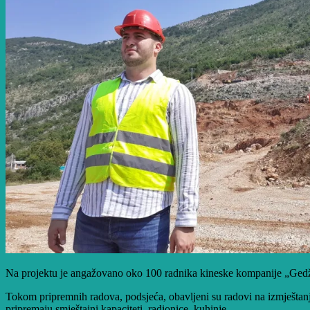
Na projektu je angažovano oko 100 radnika kineske kompanije „Gedžo
Tokom pripremnih radova, podsjeća, obavljeni su radovi na izmještanj
pripremaju smještajni kapaciteti, radionice, kuhinje.