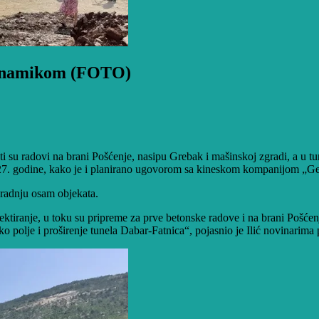
dinamikom (FOTO)
u radovi na brani Pošćenje, nasipu Grebak i mašinskoj zgradi, a u tun
27. godine, kako je i planirano ugovorom sa kineskom kompanijom „Gedž
gradnju osam objekata.
tiranje, u toku su pripreme za prve betonske radove i na brani Pošćenj
polje i proširenje tunela Dabar-Fatnica“, pojasnio je Ilić novinarima p