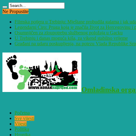
Ne Propustite
Filmska potjera u Trebinju: Mještane probudila galama i jak ud
Legendarni Ćiro: Pruga koja je značila život za Hercegovinu 
Osumnjičen za zloupotrebu službenog položaja u Gacku
U Trebinju i danas moguća kiša, za vikend stabilno vrijeme
Građani na udaru poskupljenja, na potezu Vlada Republike Sr
Omladinska organ
Početna
Sve vijesti
Vijesti
Politika
Hronika