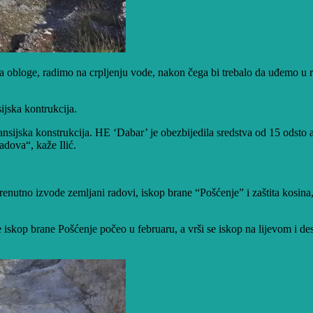
ra obloge, radimo na crpljenju vode, nakon čega bi trebalo da uđemo u
ijska kontrukcija.
ansijska konstrukcija. HE ‘Dabar’ je obezbijedila sredstva od 15 odsto 
adova“, kaže Ilić.
e trenutno izvode zemljani radovi, iskop brane “Pošćenje” i zaštita kosi
iskop brane Pošćenje počeo u februaru, a vrši se iskop na lijevom i des