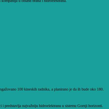
ompanija u oblasti brana i hidroelektrana.
gažovano 100 kineskih radnika, a planirano je da ih bude oko 180.
i predstavlja najvažniju hidroelektranu u sistemu Gornji horizonti.