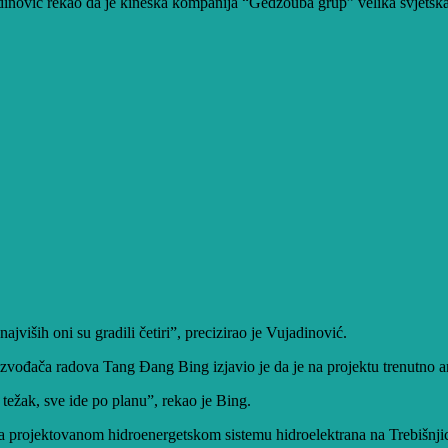
ović rekao da je kineska kompanija “Gedžouba grup” velika svjetska k
jviših oni su gradili četiri”, precizirao je Vujadinović.
vođača radova Tang Đang Bing izjavio je da je na projektu trenutno an
 težak, sve ide po planu”, rekao je Bing.
 projektovanom hidroenergetskom sistemu hidroelektrana na Trebišnjici 