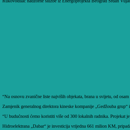
Rukovodilac nadzorne službe iz Energoprojekta Beograd Srđan Vujadin
“Na osnovu zvanične liste najviših objekata, brana u svijetu, od osam na
Zamjenik generalnog direktora kineske kompanije „Gedžouba grup“ iz
“U budućnosti ćemo koristiti više od 300 lokalnih radnika. Projekat je
Hidroelektrana „Dabar“ je investicija vrijedna 661 milion KM, pripada