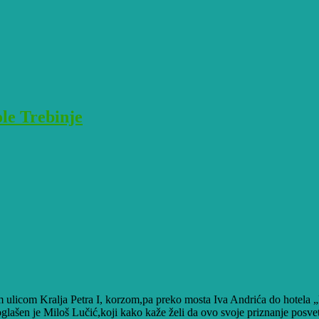
le Trebinje
m ulicom Kralja Petra I, korzom,pa preko mosta Iva Andrića do hotela „
ašen je Miloš Lučić,koji kako kaže želi da ovo svoje priznanje posveti 