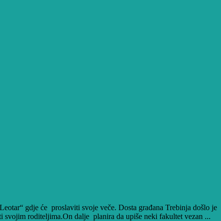
Leotar“ gdje će proslaviti svoje veče. Dosta građana Trebinja došlo je
svojim roditeljima.On dalje planira da upiše neki fakultet vezan ...