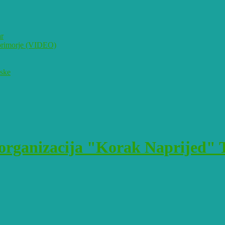
ar
i primorje (VIDEO)
pske
rganizacija "Korak Naprijed" T