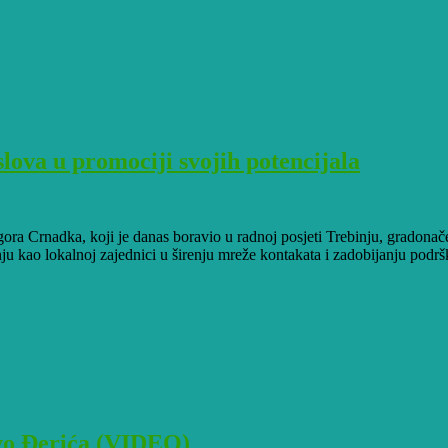
lova u promociji svojih potencijala
ora Crnadka, koji je danas boravio u radnoj posjeti Trebinju, gradonač
u kao lokalnoj zajednici u širenju mreže kontakata i zadobijanju podrš
tvo Đerića (VIDEO)