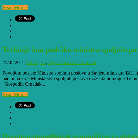
Read More »
Trebinje ima podršku ministra spoljnih pos
25/05/2015
Sve vijesti
,
Vijesti
Leave a comment
Povodom posjete Ministra spoljnih poslova u Savjetu ministara BiH Ig
načini na koje Ministarstvo spoljnih poslova može da pomogne Trebinj
“Gospodin Crnadak ...
Read More »
Devetnaestogodišnjak osumnjičen za ubis