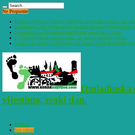
Ne Propustite
Filmska potjera u Trebinju: Mještane probudila galama i jak ud
Legendarni Ćiro: Pruga koja je značila život za Hercegovinu 
Osumnjičen za zloupotrebu službenog položaja u Gacku
U Trebinju i danas moguća kiša, za vikend stabilno vrijeme
Građani na udaru poskupljenja, na potezu Vlada Republike Sr
Omladinska o
vijestima, svaki dan.
Početna
Sve vijesti