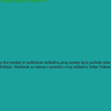
o lice predato je nadležnom tužilaštvu,zbog sumnje da je počinilo ubi
rebinje. Službenik za odnose s javnošću ovog tužilaštva Srđan Vukano