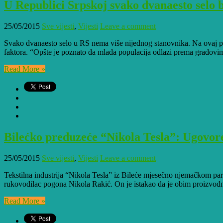
U Republici Srpskoj svako dvanaesto selo 
25/05/2015
Sve vijesti
,
Vijesti
Leave a comment
Svako dvanaesto selo u RS nema više nijednog stanovnika. Na ovaj po
faktora. “Opšte je poznato da mlada populacija odlazi prema gradovima
Read More »
Bilećko preduzeće “Nikola Tesla”: Ugovor
25/05/2015
Sve vijesti
,
Vijesti
Leave a comment
Tekstilna industrija “Nikola Tesla” iz Bileće mjesečno njemačkom pa
rukovodilac pogona Nikola Rakić. On je istakao da je obim proizvodnje
Read More »