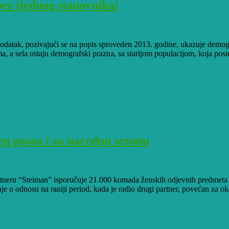
bez ijednog stanovnika!
datak, pozivajući se na popis sproveden 2013. godine, ukazuje demogra
, a sela ostaju demografski prazna, sa starijom populacijom, koja poste
en posao i za narednu sezonu
rtneru “Steiman” isporučuje 21.000 komada ženskih odjevnih predmeta i
 u odnosu na raniji period, kada je radio drugi partner, povećan za oko