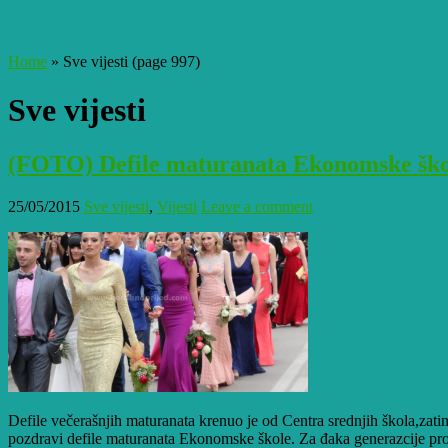
Home
»
Sve vijesti
(page 997)
Sve vijesti
(FOTO) Defile maturanata Ekonomske ško
25/05/2015
Sve vijesti
,
Vijesti
Leave a comment
Defile večerašnjih maturanata krenuo je od Centra srednjih škola,zati
pozdravi defile maturanata Ekonomske škole. Za đaka generazcije progl