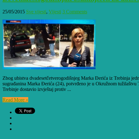
25/05/2015
Sve vijesti
,
Vijesti
3 Comments
Zbog ubistva dvadesetčetverogodišnjeg Marka Đerića iz Trebinja jedn
sugrađanina Marka Đerića (24), potvrđeno je u Okružnom tužilaštvu T
Trebinje dostavio izvještaj protiv ...
Read More »