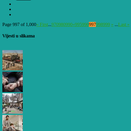
Page 997 of 1,000
« First
...
970
980
990
«
995
996
997
998
999
»
...
Last »
Vijesti u slikama