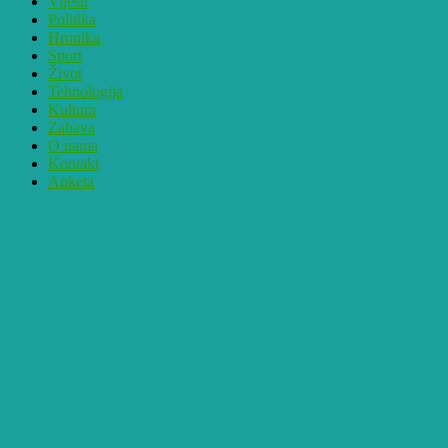
Vijesti
Politika
Hronika
Sport
Život
Tehnologija
Kultura
Zabava
O nama
Kontakt
Anketa