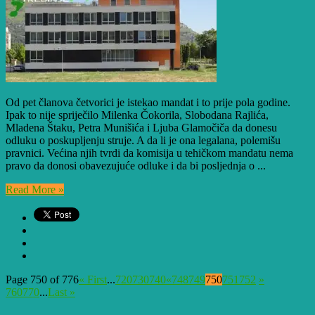
Od pet članova četvorici je istekao mandat i to prije pola godine.
Ipak to nije spriječilo Milenka Čokorila, Slobodana Rajlića,
Mladena Štaku, Petra Munišića i Ljuba Glamočiča da donesu
odluku o poskupljenju struje. A da li je ona legalana, polemišu
pravnici. Većina njih tvrdi da komisija u tehičkom mandatu nema
pravo da donosi obavezujuće odluke i da bi posljednja o ...
Read More »
Page 750 of 776
« First
...
720
730
740
«
748
749
750
751
752
»
760
770
...
Last »