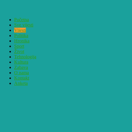
Početna
Sve vijesti
Vijesti
Politika
Hronika
Sport
Život
Tehnologija
Kultura
Zabava
O nama
Kontakt
Anketa