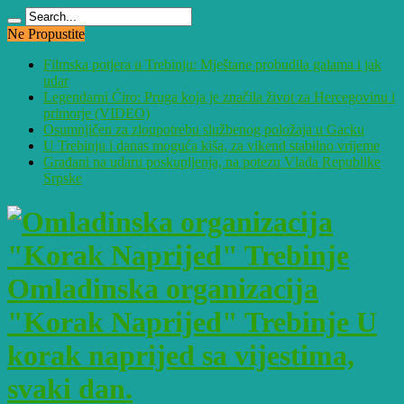
Ne Propustite
Filmska potjera u Trebinju: Mještane probudila galama i jak
udar
Legendarni Ćiro: Pruga koja je značila život za Hercegovinu i
primorje (VIDEO)
Osumnjičen za zloupotrebu službenog položaja u Gacku
U Trebinju i danas moguća kiša, za vikend stabilno vrijeme
Građani na udaru poskupljenja, na potezu Vlada Republike
Srpske
Omladinska organizacija
"Korak Naprijed" Trebinje U
korak naprijed sa vijestima,
svaki dan.