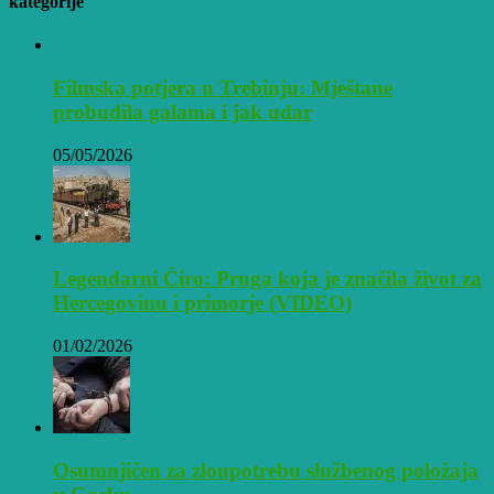
kategorije
Filmska potjera u Trebinju: Mještane
probudila galama i jak udar
05/05/2026
Legendarni Ćiro: Pruga koja je značila život za
Hercegovinu i primorje (VIDEO)
01/02/2026
Osumnjičen za zloupotrebu službenog položaja