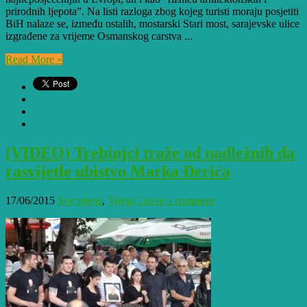
prirodnih ljepota”. Na listi razloga zbog kojeg turisti moraju posjetiti
BiH nalaze se, između ostalih, mostarski Stari most, sarajevske ulice
izgrađene za vrijeme Osmanskog carstva ...
Read More »
(VIDEO) Trebinjci traže od nadležnih da
rasvijetle ubistvo Marka Đerića
17/06/2015
Sve vijesti
,
Vijesti
Leave a comment