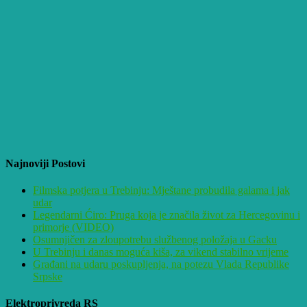
Najnoviji Postovi
Filmska potjera u Trebinju: Mještane probudila galama i jak
udar
Legendarni Ćiro: Pruga koja je značila život za Hercegovinu i
primorje (VIDEO)
Osumnjičen za zloupotrebu službenog položaja u Gacku
U Trebinju i danas moguća kiša, za vikend stabilno vrijeme
Građani na udaru poskupljenja, na potezu Vlada Republike
Srpske
Elektroprivreda RS