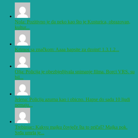
Nola: Pozitivno je da neko kao što je Kusturica, obrazovan,
kultur...
Krimos sa značkom: Aaaa hapsite za dzoint! 1.3.1.2...
Olja: Policija je obezbjedjivala snimanje filma. Borci VRS. su
bil...
Jelena: Policija azurna kao i obicno. Hapse do sada 10 ljudi
nemaju...
Trebinjac: Kakvu majku čovječe šta to pričaš? Majka pok.
Srđa umrla je...