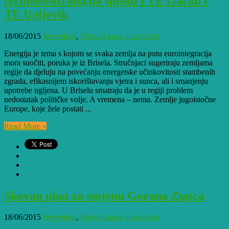
termoelektrana,na spisku i TE Gacko i
TE Ugljevik
18/06/2015
Sve vijesti
,
Vijesti
Leave a comment
Energija je tema s kojom se svaka zemlja na putu eurointegracija
mora suočiti, poruka je iz Brisela. Stručnjaci sugeriraju zemljama
regije da djeluju na povećanju energetske učinkovitosti stambenih
zgrada, efikasnijem iskorištavanju vjetra i sunca, ali i smanjenju
upotrebe ugljena. U Briselu smatraju da je u regiji problem
nedostatak političke volje. A vremena – nema. Zemlje jugoistočne
Europe, koje žele postati ...
Read More »
Skovan plan za smjenu Gorana Zupca
18/06/2015
Sve vijesti
,
Vijesti
Leave a comment