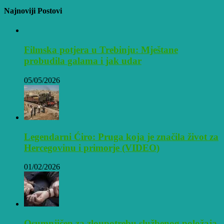
Najnoviji Postovi
Filmska potjera u Trebinju: Mještane
probudila galama i jak udar
05/05/2026
Legendarni Ćiro: Pruga koja je značila život za
Hercegovinu i primorje (VIDEO)
01/02/2026
Osumnjičen za zloupotrebu službenog položaja