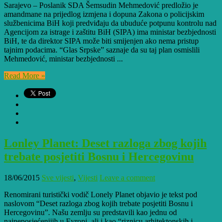
Sarajevo – Poslanik SDA Šemsudin Mehmedović predložio je
amandmane na prijedlog izmjena i dopuna Zakona o policijskim
službenicima BiH koji predviđaju da ubuduće potpunu kontrolu nad
Agencijom za istrage i zaštitu BiH (SIPA) ima ministar bezbjednosti
BiH, te da direktor SIPA može biti smijenjen ako nema pristup
tajnim podacima. “Glas Srpske” saznaje da su taj plan osmislili
Mehmedović, ministar bezbjednosti ...
Read More »
Lonley Planet: Deset razloga zbog kojih
trebate posjetiti Bosnu i Hercegovinu
18/06/2015
Sve vijesti
,
Vijesti
Leave a comment
Renomirani turistički vodič Lonely Planet objavio je tekst pod
naslovom “Deset razloga zbog kojih trebate posjetiti Bosnu i
Hercegovinu”. Našu zemlju su predstavili kao jednu od
najneposjećenijih u Evropi, ali i kao “riznicu arhitektonskih i