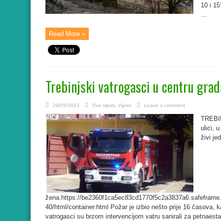
10 i 1
...
Read More »
Trebinjski vatrogasci u centru grad
29/05/2023
Sve vijesti
,
Vijesti
Leave a comment
TREBIN
ulici, 
živi je
žena.https://be2360f1ca5ec83cd1770f5c2a3837a6.safeframe.
40/html/container.html Požar je izbio nešto prije 16 časova, 
vatrogasci su brzom intervencijom vatru sanirali za petnaestak 