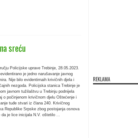
 na sreću
učju Policijske uprave Trebinje, 28.05.2023.
 evidentirano je jedno narušavanje javnog
REKLAMA
mira. Nije bilo evidentirnaih krivičnih djela i
ajnih nezgoda. Policijska stanica Trebinje je
om javnom tužilaštvu u Trebinju podnijela
aj o počinjenom krivičnom djelu Oštećenje i
nje tuđe stvari iz člana 240. Krivičnog
ka Republike Srpske zbog postojanja osnova
da je lice inicijala N.V. oštetilo ...