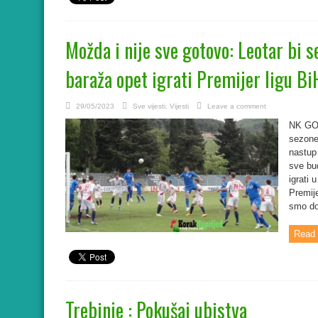
Možda i nije sve gotovo: Leotar bi 
baraža opet igrati Premijer ligu Bi
29/05/2023
Sve vijesti
,
Vijesti
Leave a comment
NK GOŠ
sezone 
nastup 
sve bu
igrati 
Premije
smo do 
Read 
Trebinje : Pokušaj ubistva