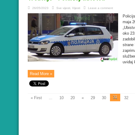
26/05/2023
Sve vijesti
,
Vijesti
Leave a comment
Policij
maja 20
„Ubistv
oko 23:
zadobi
strane 
zaprima
služben
uviđaj 
Read More »
31
« First
...
10
20
«
29
30
32