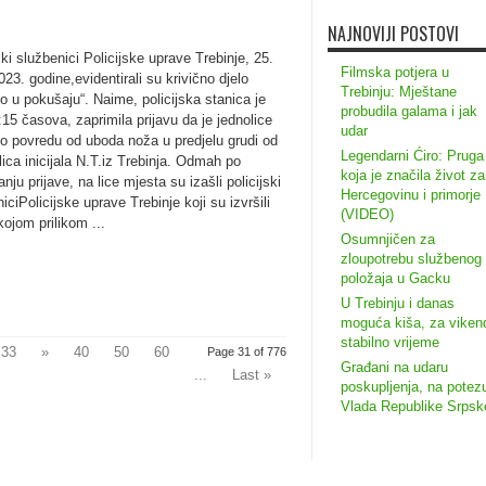
NAJNOVIJI POSTOVI
ski službenici Policijske uprave Trebinje, 25.
Filmska potjera u
23. godine,evidentirali su krivično djelo
Trebinju: Mještane
o u pokušaju“. Naime, policijska stanica je
probudila galama i jak
15 časova, zaprimila prijavu da je jednolice
udar
lo povredu od uboda noža u predjelu grudi od
Legendarni Ćiro: Pruga
lica inicijala N.T.iz Trebinja. Odmah po
koja je značila život za
nju prijave, na lice mjesta su izašli policijski
Hercegovinu i primorje
iciPolicijske uprave Trebinje koji su izvršili
(VIDEO)
kojom prilikom ...
Osumnjičen za
zloupotrebu službenog
položaja u Gacku
U Trebinju i danas
moguća kiša, za viken
stabilno vrijeme
33
»
40
50
60
Page 31 of 776
Građani na udaru
...
Last »
poskupljenja, na potez
Vlada Republike Srpsk