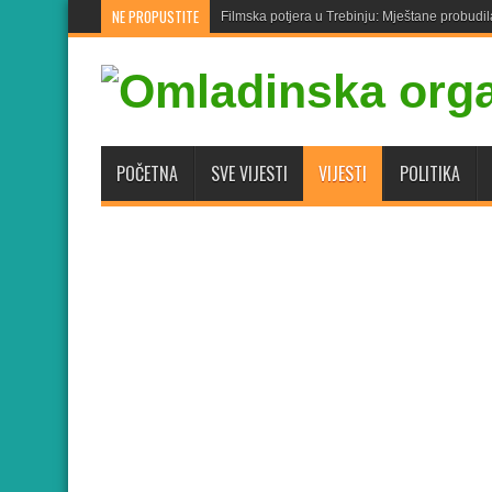
NE PROPUSTITE
Filmska potjera u Trebinju: Mještane probudil
POČETNA
SVE VIJESTI
VIJESTI
POLITIKA