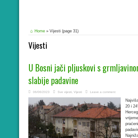
Home
»
Vijesti
(page 31)
Vijesti
U Bosni jači pljuskovi s grmljavino
slabije padavine
06/06/2023
Sve vijesti
,
Vijesti
Leave a comment
Najviš
20 i 24
Herceg
vrijeme
praćen
padavi
Najniž