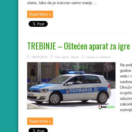
stanu, tako da je izazvao samo manju ...
Read More »
TREBINJE – Oštećen aparat za igre
29/05/2023
Sve vijesti
,
Vijesti
Leave a comment
Na podr
godine
reda i 
saobrać
Okružn
izvješt
oduzima
zakoni
sumnje 
Read More »