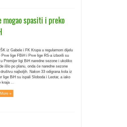
se mogao spasiti i preko
H
K iz Gabele i FK Krupa u regularnom dijelu
Prve lige FBiH i Prve lige RS-a izborili su
u Premijer ligi BiH naredne sezone i ukoliko
de išlo po planu, onda će naredne sezone
u društvu najboljih. Nakon 33 odigrana kola iz
r lige BiH su ispali Sloboda i Leotar, a iako
kraja ...
More »