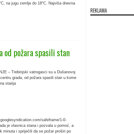
5°C, na jugu zemlje do 18°C. Najviša dnevna
REKLAMA
a od požara spasili stan
JE – Trebinjski vatrogasci su u Dušanovoj
u centru grada, od požara spasili stan u kome
dna starija
googlesyndication.com/safeframe/1-0-
kada je vlasnica stana i pozvala u pomoć, a
minuta i spriječili da se požar proširi po