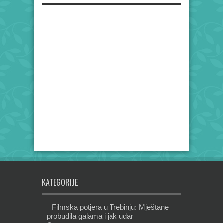
KATEGORIJE
Filmska potjera u Trebinju: Mještane
probudila galama i jak udar