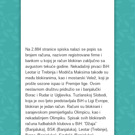
Na 2.884 stranice spiska nalazi se popis sa
brojem računa, nazivom registrovane firme i
bankom u kojoj je račun blokiran zaključno sa
avgustom tekuće godine. Nekadašnji prvaci BiH
Leotar iz Trebinja i Modriča Maksima takođe su
među blokiranima, kao i mostarski Velež, koji je
prošle sezone ispao iz Premijer lige. Ovom
neslavnom društvu pridružio se i banjalučki
Borac i Rudar iz Ugljevika. Tuzlanskoj Slobodi,
koja je ovo ljeto predstavljala BiH u Ligi Evrope,
blokiran je jedan račun. Računi su blokirani i
sarajevskom premijerligašu Olimpicu, kao i
nekadašnjem Olimpiku. Spisak svih blokiranih
računa fudbalskih klubova u BiH: “Džaja”
(Banjaluka), BSK (Banjaluka), Leotar (Trebinje),