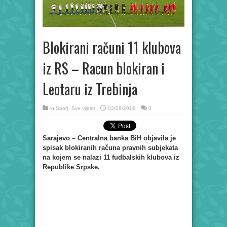
Blokirani računi 11 klubova
iz RS – Racun blokiran i
Leotaru iz Trebinja
in
Sport
,
Sve vijesti
03/08/2016
0
Sarajevo – Centralna banka BiH objavila je
spisak blokiranih računa pravnih subjekata
na kojem se nalazi 11 fudbalskih klubova iz
Republike Srpske.