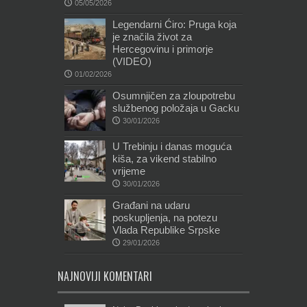
05/05/2026
Legendarni Ćiro: Pruga koja
je značila život za
Hercegovinu i primorje
(VIDEO)
01/02/2026
Osumnjičen za zloupotrebu
službenog položaja u Gacku
30/01/2026
U Trebinju i danas moguća
kiša, za vikend stabilno
vrijeme
30/01/2026
Građani na udaru
poskupljenja, na potezu
Vlada Republike Srpske
29/01/2026
NAJNOVIJI KOMENTARI