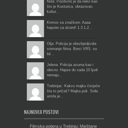
Nola: Pozitivno je da neko kao
što je Kusturica, obrazovan,
kultur...
Krimos sa značkom: Aaaa
hapsite za dzoint! 1.3.1.2...
Olja: Policija je obezbjedjivala
snimanje filma. Borci VRS. su
bil...
Jelena: Policija azurna kao i
obicno. Hapse do sada 10 ljudi
nemaju...
Trebinjac: Kakvu majku čovječe
šta to pričaš? Majka pok. Srđa
umrla je...
NAJNOVIJI POSTOVI
Filmska potjera u Trebinju: Mještane