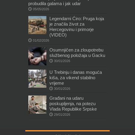
probudila galama i jak udar
05/05/2026
Legendarni Ćiro: Pruga koja
je značila život za
Hercegovinu i primorje
(VIDEO)
01/02/2026
Osumnjičen za zloupotrebu
službenog položaja u Gacku
30/01/2026
U Trebinju i danas moguća
kiša, za vikend stabilno
vrijeme
30/01/2026
Građani na udaru
poskupljenja, na potezu
Vlada Republike Srpske
29/01/2026