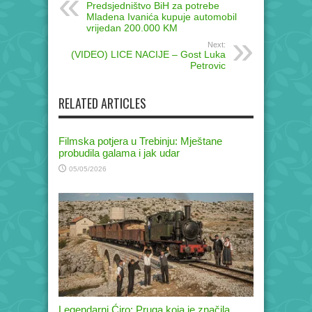
Predsjedništvo BiH za potrebe
Mladena Ivanića kupuje automobil
vrijedan 200.000 KM
Next:
(VIDEO) LICE NACIJE – Gost Luka
Petrovic
RELATED ARTICLES
Filmska potjera u Trebinju: Mještane
probudila galama i jak udar
05/05/2026
Legendarni Ćiro: Pruga koja je značila