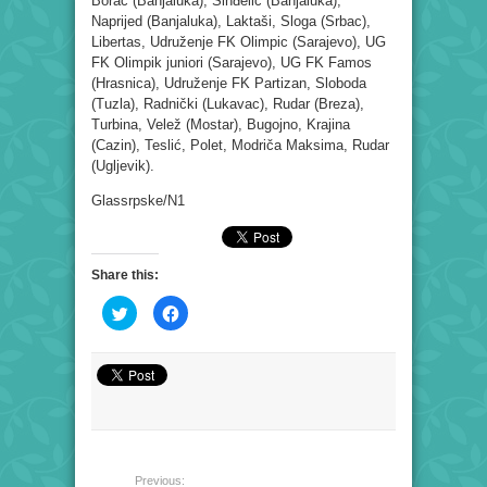
Borac (Banjaluka), Sinđelić (Banjaluka),
Naprijed (Banjaluka), Laktaši, Sloga (Srbac),
Libertas, Udruženje FK Olimpic (Sarajevo), UG
FK Olimpik juniori (Sarajevo), UG FK Famos
(Hrasnica), Udruženje FK Partizan, Sloboda
(Tuzla), Radnički (Lukavac), Rudar (Breza),
Turbina, Velež (Mostar), Bugojno, Krajina
(Cazin), Teslić, Polet, Modriča Maksima, Rudar
(Ugljevik).
Glassrpske/N1
Share this:
Click
Click
to
to
share
share
on
on
Twitter
Facebook
(Opens
(Opens
in
in
new
new
window)
window)
Previous: