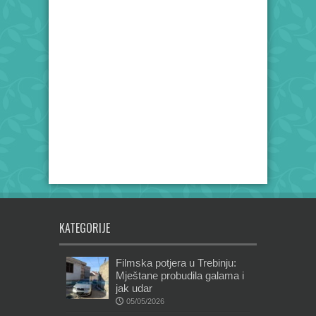
KATEGORIJE
Filmska potjera u Trebinju:
Mještane probudila galama i
jak udar
05/05/2026