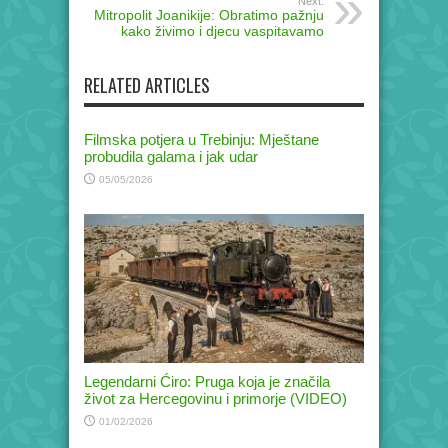
Next:
Mitropolit Јoanikije: Obratimo pažnju
kako živimo i djecu vaspitavamo
RELATED ARTICLES
Filmska potjera u Trebinju: Mještane
probudila galama i jak udar
05/05/2026
Legendarni Ćiro: Pruga koja je značila
život za Hercegovinu i primorje (VIDEO)
01/02/2026