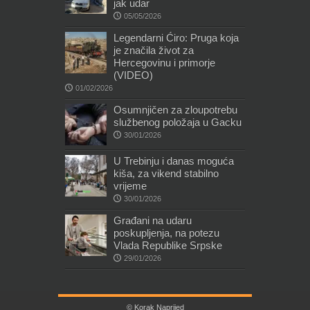
jak udar
05/05/2026
Legendarni Ćiro: Pruga koja
je značila život za
Hercegovinu i primorje
(VIDEO)
01/02/2026
Osumnjičen za zloupotrebu
službenog položaja u Gacku
30/01/2026
U Trebinju i danas moguća
kiša, za vikend stabilno
vrijeme
30/01/2026
Građani na udaru
poskupljenja, na potezu
Vlada Republike Srpske
29/01/2026
© Korak Naprijed