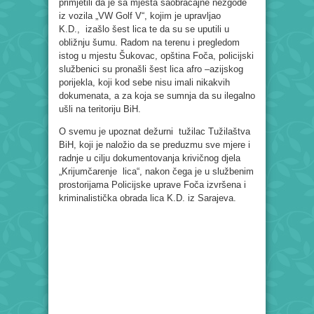
primjetili da je sa mjesta saobraćajne nezgode
iz vozila „VW Golf V“, kojim je upravljao
K.D., izašlo šest lica te da su se uputili u
obližnju šumu. Radom na terenu i pregledom
istog u mjestu Šukovac, opština Foča, policijski
službenici su pronašli šest lica afro –azijskog
porijekla, koji kod sebe nisu imali nikakvih
dokumenata, a za koja se sumnja da su ilegalno
ušli na teritoriju BiH.
O svemu je upoznat dežurni tužilac Tužilaštva
BiH, koji je naložio da se preduzmu sve mjere i
radnje u cilju dokumentovanja krivičnog djela
„Krijumčarenje lica“, nakon čega je u službenim
prostorijama Policijske uprave Foča izvršena i
kriminalistička obrada lica K.D. iz Sarajeva.