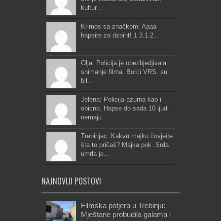
kultur...
Krimos sa značkom: Aaaa
hapsite za dzoint! 1.3.1.2...
Olja: Policija je obezbjedjivala
snimanje filma. Borci VRS. su
bil...
Jelena: Policija azurna kao i
obicno. Hapse do sada 10 ljudi
nemaju...
Trebinjac: Kakvu majku čovječe
šta to pričaš? Majka pok. Srđa
umrla je...
NAJNOVIJI POSTOVI
Filmska potjera u Trebinju:
Mještane probudila galama i