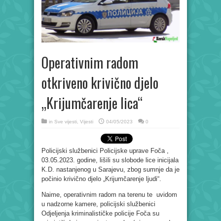
Operativnim radom
otkriveno krivično djelo
„Krijumčarenje lica“
in
Sve vijesti
,
Vijesti
04/05/2023
0
Policijski službenici Policijske uprave Foča ,
03.05.2023. godine, lišili su slobode lice inicijala
K.D. nastanjenog u Sarajevu, zbog sumnje da je
počinio krivično djelo „Krijumčarenje ljudi“.
Naime, operativnim radom na terenu te uvidom
u nadzorne kamere, policijski službenici
Odjeljenja kriminalističke policije Foča su