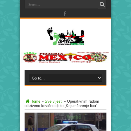
Home
»
Sve vijesti
»
Operativnim radom
otkriveno krivično djelo „Krijumčarenje lica“