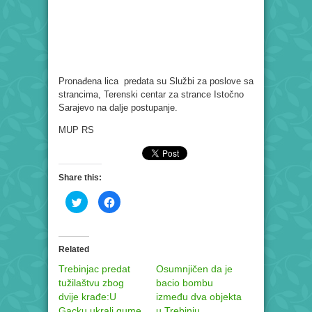
Pronađena lica predata su Službi za poslove sa
strancima, Terenski centar za strance Istočno
Sarajevo na dalje postupanje.
MUP RS
Share this:
Click
Click
to
to
share
share
on
on
Twitter
Facebook
(Opens
(Opens
in
in
Related
new
new
window)
window)
Trebinjac predat
Osumnjičen da je
tužilaštvu zbog
bacio bombu
dvije krađe:U
između dva objekta
Gacku ukrali gume
u Trebinju