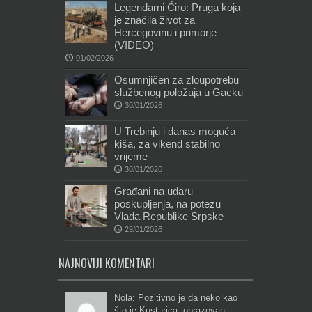
Legendarni Ćiro: Pruga koja
je značila život za
Hercegovinu i primorje
(VIDEO)
01/02/2026
Osumnjičen za zloupotrebu
službenog položaja u Gacku
30/01/2026
U Trebinju i danas moguća
kiša, za vikend stabilno
vrijeme
30/01/2026
Građani na udaru
poskupljenja, na potezu
Vlada Republike Srpske
29/01/2026
NAJNOVIJI KOMENTARI
Nola: Pozitivno je da neko kao
što je Kusturica, obrazovan,