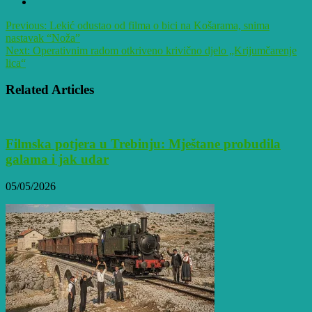
Previous:
Lekić odustao od filma o bici na Košarama, snima
nastavak “Noža”
Next:
Operativnim radom otkriveno krivično djelo „Krijumčarenje
lica“
Related Articles
Filmska potjera u Trebinju: Mještane probudila
galama i jak udar
05/05/2026