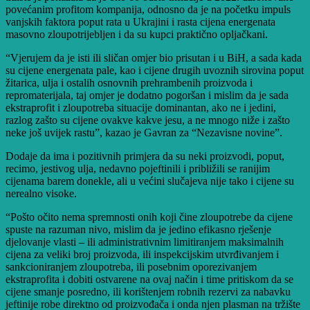
povećanim profitom kompanija, odnosno da je na početku impuls
vanjskih faktora poput rata u Ukrajini i rasta cijena energenata
masovno zloupotrijebljen i da su kupci praktično opljačkani.
“Vjerujem da je isti ili sličan omjer bio prisutan i u BiH, a sada kada
su cijene energenata pale, kao i cijene drugih uvoznih sirovina poput
žitarica, ulja i ostalih osnovnih prehrambenih proizvoda i
repromaterijala, taj omjer je dodatno pogoršan i mislim da je sada
ekstraprofit i zloupotreba situacije dominantan, ako ne i jedini,
razlog zašto su cijene ovakve kakve jesu, a ne mnogo niže i zašto
neke još uvijek rastu”, kazao je Gavran za “Nezavisne novine”.
Dodaje da ima i pozitivnih primjera da su neki proizvodi, poput,
recimo, jestivog ulja, nedavno pojeftinili i približili se ranijim
cijenama barem donekle, ali u većini slučajeva nije tako i cijene su
nerealno visoke.
“Pošto očito nema spremnosti onih koji čine zloupotrebe da cijene
spuste na razuman nivo, mislim da je jedino efikasno rješenje
djelovanje vlasti – ili administrativnim limitiranjem maksimalnih
cijena za veliki broj proizvoda, ili inspekcijskim utvrđivanjem i
sankcioniranjem zloupotreba, ili posebnim oporezivanjem
ekstraprofita i dobiti ostvarene na ovaj način i time pritiskom da se
cijene smanje posredno, ili korištenjem robnih rezervi za nabavku
jeftinije robe direktno od proizvođača i onda njen plasman na tržište