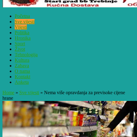
Početna
Sve vijesti
Vijesti
Politika
Hronika
Sport
Život
Tehnologija
Kultura
Zabava
O nama
Kontakt
Anketa
Home
»
Sve vijesti
»
Nema više opravdanja za previsoke cijene
hrane