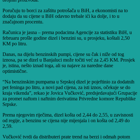
Poručuju to borci za zaštitu potrošača u BiH, a ekonomisti na to
dodaju da su cijene u BiH odavno trebale ići ka dolje, i to u
značajnom procentu.
Računica je jasna – prema podacima Agencije za statistiku BiH, u
februaru prošle godine dizel i benzini su, u prosjeku, koštali 2,50
KM po litru.
Danas, na dijelu benzinskih pumpi, cijene su čak i niže od tog
iznosa, pa se dizel u Banjaluci može točiti već za 2,45 KM. Prosjek
je, istina, nešto iznad toga, ali su najave za naredne dane
optimistične.
“Na benzinskim pumpama u Srpskoj dizel je pojeftinio za dodatnih
pet feninga po litru, a novi pad cijena, za isti iznos, očekuje se do
kraja vikenda”, rekao je Jovica Vučković, predsjedavajući Grupacije
za promet naftom i naftnim derivatima Privredne komore Republike
Srpske.
Prema njegovim riječima, dizel košta od 2,44 do 2,55, u zavisnosti
od regije, a benzinu se cijena nije mijenjala i on košta od 2,49 do
2,59.
Vučković tvrdi da distributeri prate trend na berzi i odmah potom