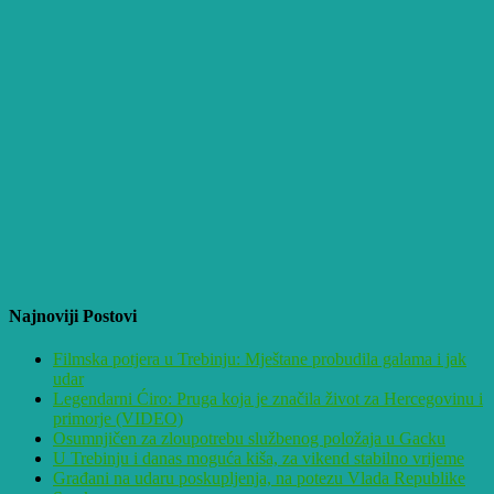
Najnoviji Postovi
Filmska potjera u Trebinju: Mještane probudila galama i jak
udar
Legendarni Ćiro: Pruga koja je značila život za Hercegovinu i
primorje (VIDEO)
Osumnjičen za zloupotrebu službenog položaja u Gacku
U Trebinju i danas moguća kiša, za vikend stabilno vrijeme
Građani na udaru poskupljenja, na potezu Vlada Republike