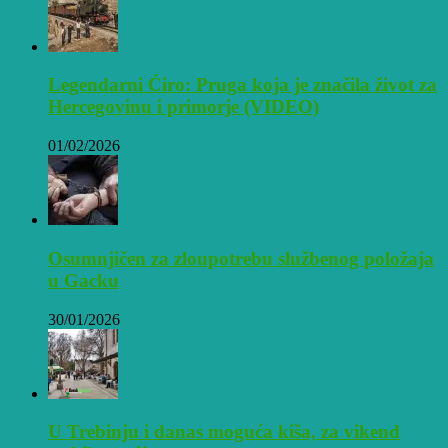
Legendarni Ćiro: Pruga koja je značila život za
Hercegovinu i primorje (VIDEO)
01/02/2026
Osumnjičen za zloupotrebu službenog položaja
u Gacku
30/01/2026
U Trebinju i danas moguća kiša, za vikend