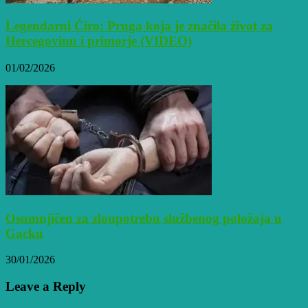
Legendarni Ćiro: Pruga koja je značila život za
Hercegovinu i primorje (VIDEO)
01/02/2026
Osumnjičen za zloupotrebu službenog položaja u
Gacku
30/01/2026
Leave a Reply