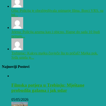
Olja: Policija je obezbjedjivala snimanje filma. Borci VRS. su
bil...
Jelena: Policija azurna kao i obicno. Hapse do sada 10 ljudi
nemaju...
Trebinjac: Kakvu majku čovječe šta to pričaš? Majka pok.
Srđa umrla je...
Najnoviji Postovi
Filmska potjera u Trebinju: Mještane
probudila galama i jak udar
05/05/2026