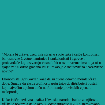
“Morala bi država uzeti više stvari u svoje ruke i češće kontrolisati
bar osnovne životne namirnice i sankcionisati i trgovce i
proizvođače koji ostvaruju ekstradobit u ovim vremenima koja nisu
sjajna za 90 odsto građana BiH”, rekao je Arnautović za “Nezavisne
novine”.
Ekonomista Igor Gavran kaže da su cijene odavno morale ići ka
dolje. Smatra da ekstraprofit ostvaruju trgovci, distributeri i ostali
koji najvećim dijelom utiču na formiranje previsokih cijena u
maloprodaji.
Kako ističe, nedavna analiza Hrvatske narodne banke za njihovo
tržište je pokazala da je oko 60 odsto inflacije u 2022. uzrokovano