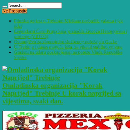
Ne Propustite
Filmska potjera u Trebinju: Mještane probudila galama i jak
udar
Legendarni Ćiro: Pruga koja je značila život za Hercegovinu i
primorje (VIDEO)
Osumnjičen za zloupotrebu službenog položaja u Gacku
U Trebinju i danas moguća kiša, za vikend stabilno vrijeme
Građani na udaru poskupljenja, na potezu Vlada Republike
Srpske
Omladinska organizacija "Korak
Naprijed" Trebinje U korak naprijed sa
vijestima, svaki dan.