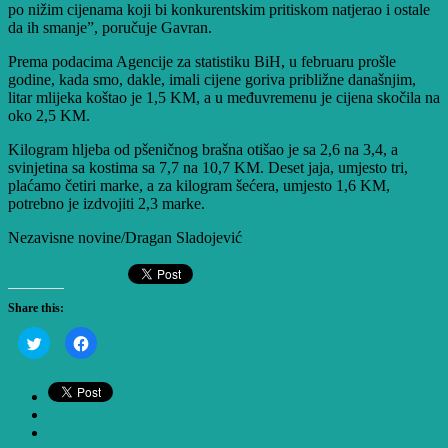
po nižim cijenama koji bi konkurentskim pritiskom natjerao i ostale
da ih smanje”, poručuje Gavran.
Prema podacima Agencije za statistiku BiH, u februaru prošle
godine, kada smo, dakle, imali cijene goriva približne današnjim,
litar mlijeka koštao je 1,5 KM, a u međuvremenu je cijena skočila na
oko 2,5 KM.
Kilogram hljeba od pšeničnog brašna otišao je sa 2,6 na 3,4, a
svinjetina sa kostima sa 7,7 na 10,7 KM. Deset jaja, umjesto tri,
plaćamo četiri marke, a za kilogram šećera, umjesto 1,6 KM,
potrebno je izdvojiti 2,3 marke.
Nezavisne novine/Dragan Sladojević
Share this:
Click
Click
to
to
share
share
on
on
Twitter
Facebook
(Opens
(Opens
in
in
new
new
window)
window)