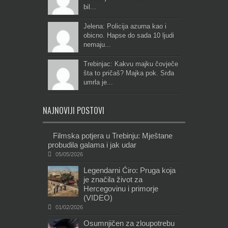
bil...
Jelena: Policija azurna kao i
obicno. Hapse do sada 10 ljudi
nemaju...
Trebinjac: Kakvu majku čovječe
šta to pričaš? Majka pok. Srđa
umrla je...
NAJNOVIJI POSTOVI
Filmska potjera u Trebinju: Mještane
probudila galama i jak udar
05/05/2026
Legendarni Ćiro: Pruga koja
je značila život za
Hercegovinu i primorje
(VIDEO)
01/02/2026
Osumnjičen za zloupotrebu