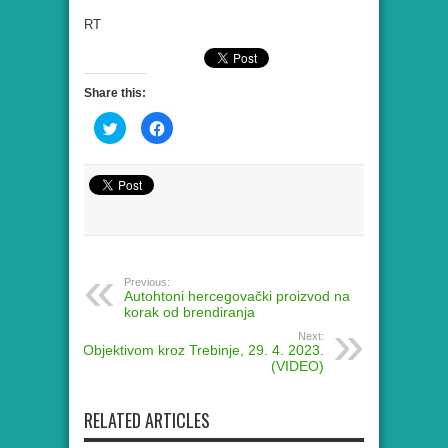
RT
Share this:
Click
Click
to
to
share
share
on
on
Twitter
Facebook
(Opens
(Opens
in
in
new
new
window)
window)
Previous:
Autohtoni hercegovački proizvod na
korak od brendiranja
Next:
Objektivom kroz Trebinje, 29. 4. 2023.
(VIDEO)
RELATED ARTICLES