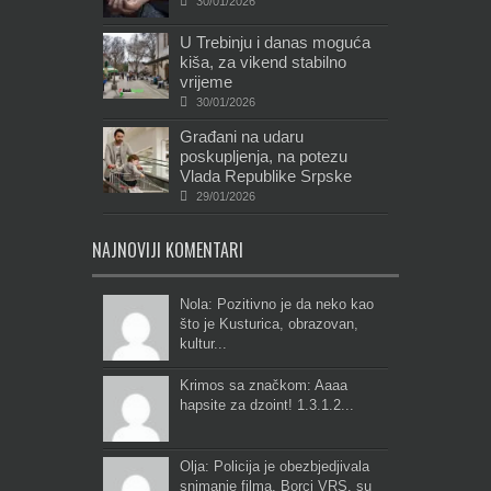
30/01/2026
U Trebinju i danas moguća
kiša, za vikend stabilno
vrijeme
30/01/2026
Građani na udaru
poskupljenja, na potezu
Vlada Republike Srpske
29/01/2026
NAJNOVIJI KOMENTARI
Nola: Pozitivno je da neko kao
što je Kusturica, obrazovan,
kultur...
Krimos sa značkom: Aaaa
hapsite za dzoint! 1.3.1.2...
Olja: Policija je obezbjedjivala
snimanje filma. Borci VRS. su