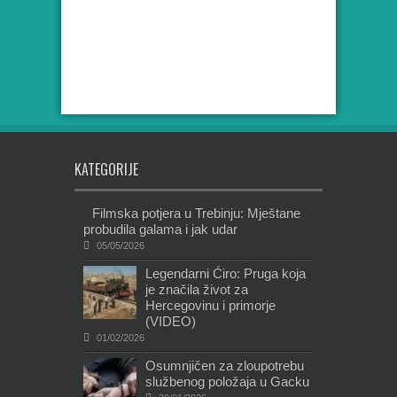
KATEGORIJE
Filmska potjera u Trebinju: Mještane
probudila galama i jak udar
05/05/2026
Legendarni Ćiro: Pruga koja
je značila život za
Hercegovinu i primorje
(VIDEO)
01/02/2026
Osumnjičen za zloupotrebu
službenog položaja u Gacku